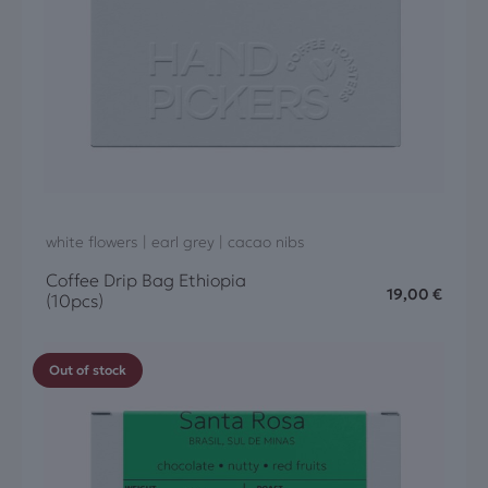
white flowers | earl grey | cacao nibs
Coffee Drip Bag Ethiopia
19,00
€
(10pcs)
Out of stock