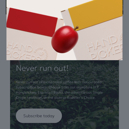
Never run out!
Never run out of exceptional coffee with our curated
subscription boxes. Choose from our signature H.P.
Handpickers Espresso Blend, the adventurous Single
Origin selection, or the diverse Roaster’s Choice.
Subscribe today