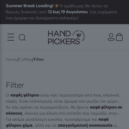
Summer Break Loading!
Η ομάδα μας θα λείπει σε
θερινές διακοπές από
12 έως 19 Αυγούστου
. Σας ευχόμαστε
ένα όμορφο και ξεκούραστο καλοκαίρι!
/
/
Home
Coffee
Filter
Filter
Ο
καφές φίλτρου
είναι κάτι περισσότερο από ένας κλασικός
καφές. Είναι τελετουργία, είναι άρωμα που γεμίζει τον χώρο
και γεύση που εξελίσσεται με κάθε γουλιά. Στη συλλογή μας θα
Αν σας αρέσει να πειραματίζεστε, θα βρείτε
καφέ φίλτρου σε
ανακαλύψετε καφέδες φίλτρου εξαιρετικής ποιότητας, από
κόκκους
, ιδανικό για άλεση στο επίπεδο που ταιριάζει στην
χώρες τις Αφρικής και την Λατινικής Αμερικής, με
εκχύλιση σας – είτε πρόκειται για μηχανή φίλτρου, είτε για
Για ακόμα μεγαλύτερη ευκολία, προσφέρουμε και
καφέ
φυσική
επεξεργασία
χειροκίνητες μεθόδους όπως AeroPress και Pour Over. Οι
φίλτρου χύμα
ή
, αλλά και σε
ζύμωση (
washed
επαγγελματική συσκευασία
)
και γευστικά προφίλ που
για