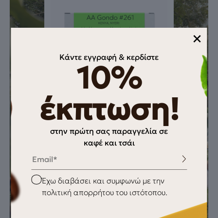
×
Κάντε εγγραφή & κερδίστε
10%
έκπτωση!
στην πρώτη σας παραγγελία σε
καφέ και τσάι
blackberry | red berries | kiwi
Email
Checkbox
Έχω διαβάσει και συμφωνώ με την
AA Gondo
πολιτική απορρήτου του ιστότοπου.
16,80
€
-
32,00
€
#261, Kenya