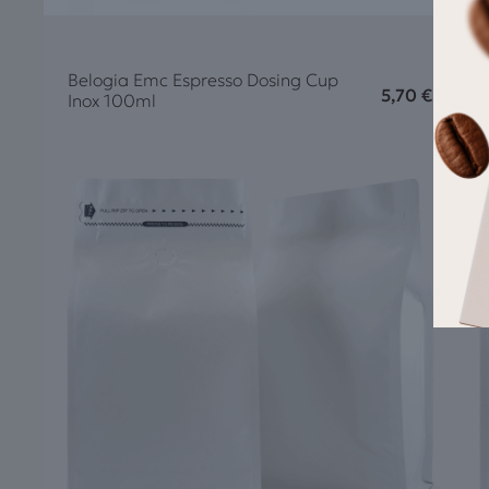
Belogia Emc Espresso Dosing Cup
B
5,70
€
Inox 100ml