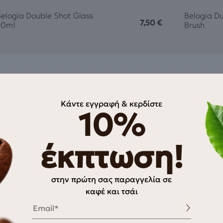
elogia Double Shot Glass
Belogia Du
7,50
€
70ml
Brush
Κάντε εγγραφή & κερδίστε
10%
έκπτωση!
στην πρώτη σας παραγγελία σε
καφέ και τσάι
Email