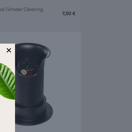
al Grinder Cleaning
7,30
€
×