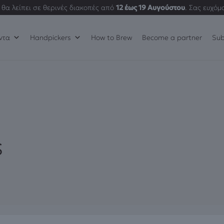
θα λείπει σε θερινές διακοπές από
12 έως 19 Αυγούστου
. Σας ευχόμ
ντα
Handpickers
How to Brew
Become a partner
Sub
s