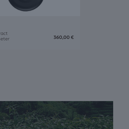
ract
360,00
€
eter