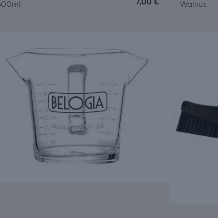
7,00
€
600ml
Walnut