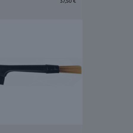
37,50
€