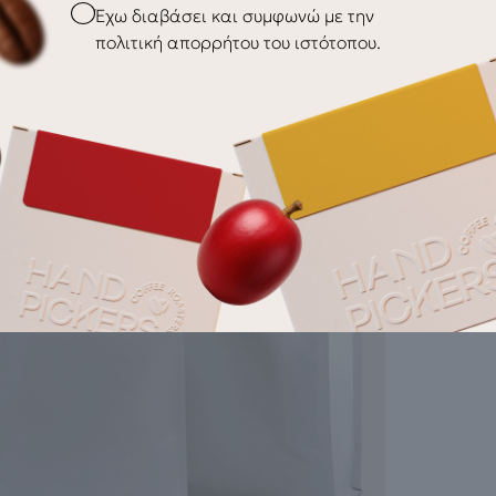
Checkbox
Έχω διαβάσει και συμφωνώ με την
πολιτική απορρήτου του ιστότοπου.
elogia Milk Pitcher Rinser
Cinoart PC
81,80
€
System
Cleaning 