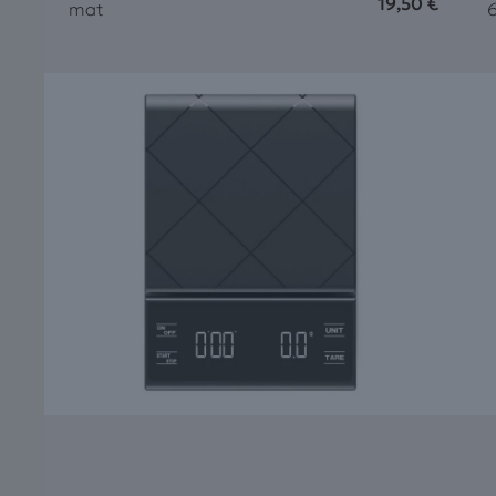
19,50
€
mat