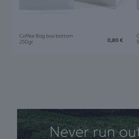
Coffee Bag box bottom
0,80
€
250gr
Never run ou