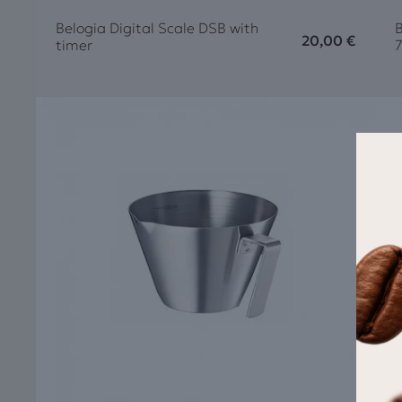
B
Belogia Digital Scale DSB with
20,00
€
timer