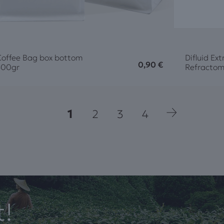
Coffee Bag box bottom
Difluid Ext
0,90
€
500gr
Refractom
1
2
3
4
t!