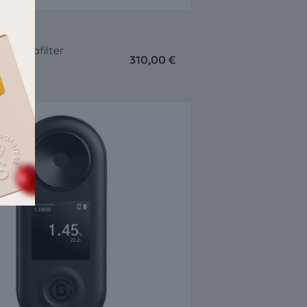
3 Portafilter
310,00
€
Device