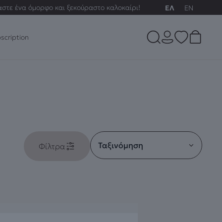
αστε ένα όμορφο και ξεκούραστο καλοκαίρι!
ΕΛ
EN
scription
Φίλτρα