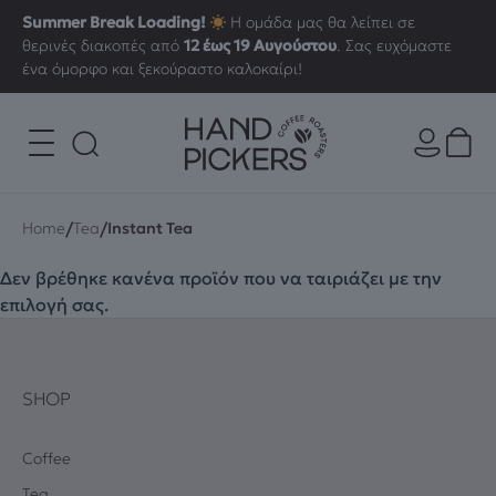
Summer Break Loading!
Η ομάδα μας θα λείπει σε
θερινές διακοπές από
12 έως 19 Αυγούστου
. Σας ευχόμαστε
ένα όμορφο και ξεκούραστο καλοκαίρι!
/
/
Home
Tea
Instant Tea
Δεν βρέθηκε κανένα προϊόν που να ταιριάζει με την
επιλογή σας.
SHOP
Coffee
Tea