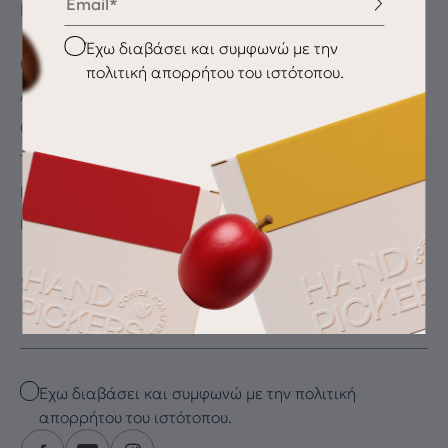
ΠΛΗΡΟΦΟΡΊΕΣ
Checkbox
Έχω διαβάσει και συμφωνώ με την
Ο λογαριασμός μου
πολιτική απορρήτου του ιστότοπου.
Αγαπημένα
Oλοκλήρωση αγοράς
Τρόποι Πληρωμής
Παράδοση / Αποστολή
Επιστροφές
SUBSCRIBE FOR THE LATEST DRIP
Email
Checkbox
Έχω διαβάσει και συμφωνώ με την πολιτική
απορρήτου του ιστότοπου.