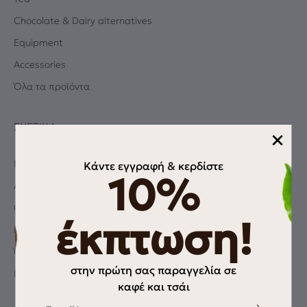
Chocolate & Dairy alternatives
Equipment
Accessories
Όλα τα προϊόντα
ΣΧΕΤΙΚΆ
×
Blog
Κάντε εγγραφή & κερδίστε
10%
Albums
Coffee Quiz
έκπτωση!
Πολιτική Απορρήτου
Όροι χρήσης
στην πρώτη σας παραγγελία σε
Επικοινωνία
καφέ και τσάι
Email