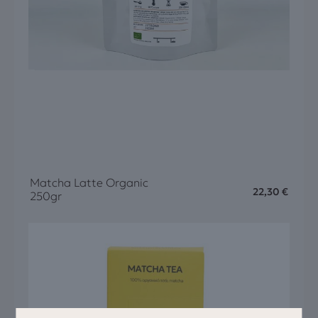
Matcha Latte Organic
22,30
€
250gr