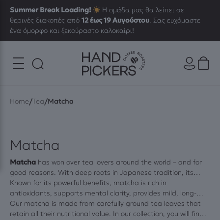
Summer Break Loading!
Η ομάδα μας θα λείπει σε
θερινές διακοπές από
12 έως 19 Αυγούστου
. Σας ευχόμαστε
ένα όμορφο και ξεκούραστο καλοκαίρι!
/
/
Home
Tea
Matcha
Matcha
Matcha
has won over tea lovers around the world – and for
good reasons. With deep roots in Japanese tradition, its
vibrant color, rich flavor and unique energy create an
Known for its powerful benefits, matcha is rich in
experience like no other
antioxidants, supports mental clarity, provides mild, long-
tea
. It’s a beverage that combines
balance, focus and wellness with everyday enjoyment.
lasting energy and helps the body detoxify naturally. Whether
Our matcha is made from carefully ground tea leaves that
enjoyed hot, iced, or as a latte, matcha easily becomes a
retain all their nutritional value. In our collection, you will find