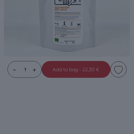
Add to bag - 22,30 €
Matcha
Latte
Organic
250gr
ποσότητα