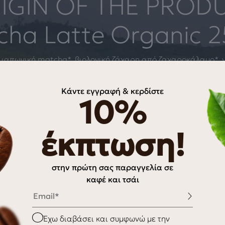
IGIN OF THE PROD
ha Latte Organic 
ή ιαπωνική matcha*, βιολογική ζάχαρη από ζαχαροκάλαμο*,
πό βιολογική καλλιέργεια. Διατροφική δήλωση ανά 100 ml: Ε
εκ των οποίων κορεσμένα 0.8 g. Υδατάνθρακες 7.65 g εκ των 
Κάντε εγγραφή & κερδίστε
λάτι 0.1 g. Συνταγή για Παραδοσιακό Matcha Latte Υλικά: 1
10%
υτικό γάλα της επιλογής σας) Γλυκαντικό της επιλογής σας (
ια (για κρύο latte, προαιρετικά) Εξοπλισμός: Μπολ matcha 
έκπτωση!
(chasen) ή μικρό σύρμα Κουτάλι matcha ή κουταλάκι του γλυ
ασία του Matcha: Κοσκινίστε το matcha μέσα στο μπολ για 
τε το ζεστό νερό (60ml) στο μπολ με το matcha. Ανάμειξη: 
στην πρώτη σας παραγγελία σε
ι (chasen) ή το μικρό σύρμα για να χτυπήσετε το matcha και
καφέ και τσάι
οιόμορφος αφρός στην επιφάνεια. Η κίνηση πρέπει να είναι
Email
εί καλά το matcha με το νερό. Προετοιμασία του γάλακτος:
έχρι να είναι ζεστό αλλά όχι να βράσει. Προαιρετικά, αν προ
παραλείψετε αυτό το βήμα και να χρησιμοποιήσετε κρύο γάλα
Checkbox
Έχω διαβάσει και συμφωνώ με την