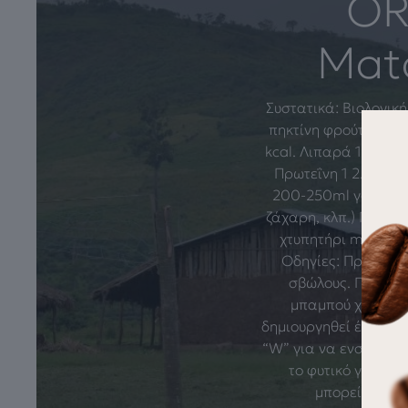
OR
Matc
Συστατικά: Βιολογικ
πηκτίνη φρούτων. *α
kcal. Λιπαρά 1.35 g 
Πρωτεΐνη 1 2.9 g. Α
200-250ml γάλα (ή φ
ζάχαρη, κλπ.) Παγάκ
χτυπητήρι matcha 
Οδηγίες: Προετοιμ
σβώλους. Προσθέσ
μπαμπού χτυπητήρ
δημιουργηθεί ένας ομ
“W” για να ενσωματωθ
το φυτικό γάλα) μ
μπορείτε να 