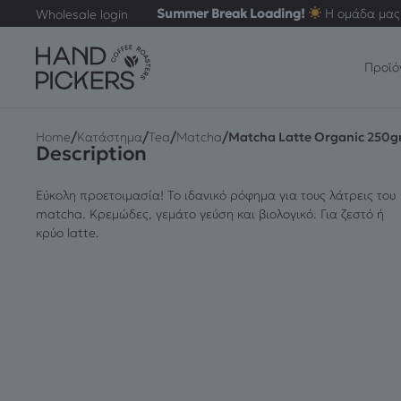
Summer Break Loading!
Η ομάδα μας 
Wholesale login
Προϊό
/
/
/
/
Home
Κατάστημα
Tea
Matcha
Matcha Latte Organic 250g
Description
Εύκολη προετοιμασία! Το ιδανικό ρόφημα για τους λάτρεις του
matcha. Κρεμώδες, γεμάτο γεύση και βιολογικό. Για ζεστό ή
κρύο latte.