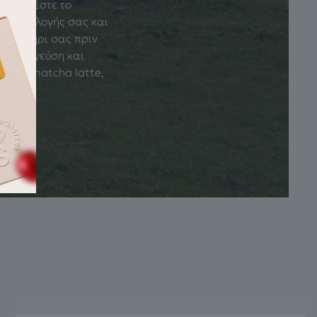
. Προσθέστε το
ης επιλογής σας και
το ποτήρι σας πριν
ύτερη γεύση και
στικό matcha latte,