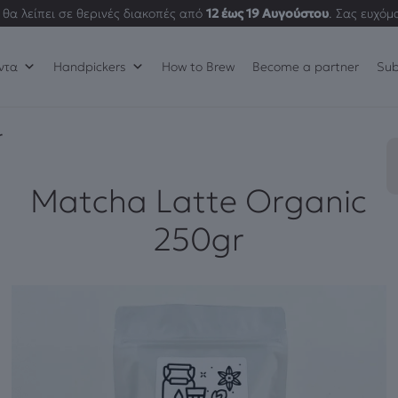
θα λείπει σε θερινές διακοπές από
12 έως 19 Αυγούστου
. Σας ευχόμ
ντα
Handpickers
How to Brew
Become a partner
Sub
r
Matcha Latte Organic
250gr