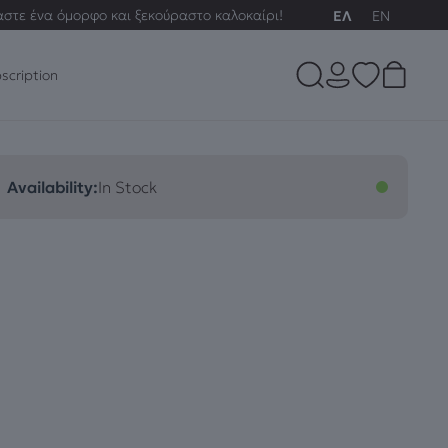
αστε ένα όμορφο και ξεκούραστο καλοκαίρι!
ΕΛ
EN
scription
Availability:
In Stock