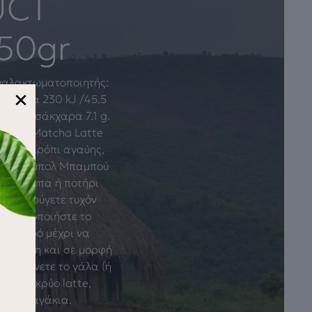
UCT
250gr
 γαλακτωματοποιητής:
×
νέργεια 230 kJ /45.5
οποίων σάκχαρα 7.1 g.
0-12γρ. Matcha Latte
μέλι, σιρόπι αγαύης,
ή μικρό μπολ Μπαμπού
κού Κούπα ή ποτήρι
να αποφύγετε τυχόν
Χρησιμοποιήστε το
 το νερό μέχρι να
 γρήγορη και σε μορφή
 Ζεστάνετε το γάλα (ή
τιμάτε κρύο latte,
 και παγάκια.