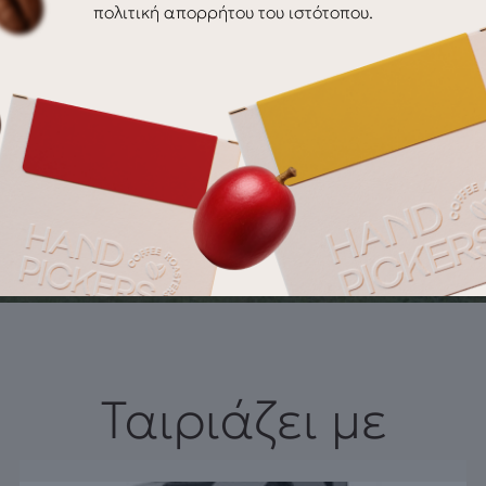
: Ρίξτε το ζεστό (ή κρύο) γάλα στην κούπα ή το ποτήρι σας
πολιτική απορρήτου του ιστότοπου.
cha στο γάλα και ανακατέψτε καλά. Προσθέστε γλυκαντικό τ
Σερβίρισμα: Αν προτιμάτε κρύο latte, προσθέστε παγάκια σ
matcha. Απολαύστε το matcha latte σας αμέσως για την καλ
υνταγή είναι ιδανική για να απολαύσετε ένα πλούσιο και γευ
είτε ζεστό είτε κρύο, καθ’ όλη τη διάρκεια της ημέρας.
Ταιριάζει με