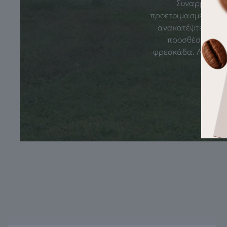
Συναρμολόγηση
προετοιμασμένο mat
ανακατέψτε ξανά. 
προσθέσετε το 
φρεσκάδα. Αυτή η σ