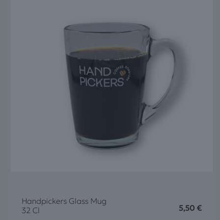
Handpickers Glass Mug
5,50
€
32 Cl