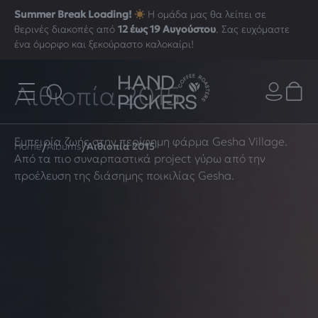
Summer Break Loading!
Η ομάδα μας θα λείπει σε
θερινές διακοπές από
12 έως 19 Αυγούστου
. Σας ευχόμαστε
ένα όμορφο και ξεκούραστο καλοκαίρι!
Αιθιοπία 2015
Εμπειρία ζωής στην περίφημη φάρμα Gesha Village.
/
/
Home
Albums
Αιθιοπία 2015
Από τα πιο συναρπαστικά project γύρω από την
προέλευση της διάσημης ποικιλίας Gesha.