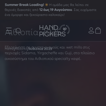
Summer Break Loading!
Η ομάδα μας θα λείπει σε
θερινές διακοπές από
12 έως 19 Αυγούστου
. Σας ευχόμαστε
ένα όμορφο και ξεκούραστο καλοκαίρι!
Αιθιοπία 2025
Εξερεύνηση σε συνεταιρισμούς και wet mills στις
/
/
Home
Albums
Αιθιοπία 2025
περιοχές Sidama, Yirgacheffe και Guji, στο πλούσιο
οικοσύστημα του Αιθιοπικού specialty καφέ.