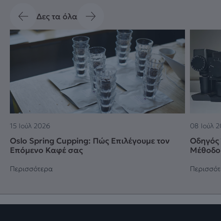
Δες τα όλα
15 Ιούλ 2026
08 Ιούλ 
Oslo Spring Cupping: Πώς Επιλέγουμε τον
Οδηγός 
Επόμενο Καφέ σας
Μέθοδο
Περισσότερα
Περισσό