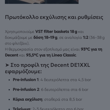
Πρωτόκολλο εκχύλισης και ρυθμίσεις
Χρησιμοποιούμε
VST filter baskets 18 g
και
δοκιμάζουμε με
δόση 18–19 g
, σε αναλογία
1:2
(36–38 g
στο φλιτζάνι).
Η θερμοκρασία στον εξοπλισμό μας είναι
93°C για τη
Decent
και
93,5°C για τη Linea Classic
.
➤ Στο προφίλ της Decent DE1XXL
εφαρμόζουμε:
Pre-infusion 1
: 4 δευτερόλεπτα στα 4,5 bar
Pre-infusion 2
: 6 δευτερόλεπτα στα 6 bar
Κύρια εκχύλιση
: σταθερά στα 8,5 bar
Τελείωμα
: 2–3 δευτερόλεπτα στα 6 bar