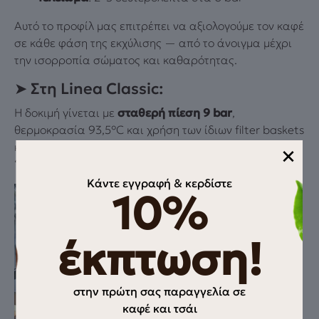
Αυτό το προφίλ μας επιτρέπει να αξιολογούμε τον καφέ
σε κάθε φάση της εκχύλισης — από το άνοιγμα μέχρι
την ισορροπία σώματος και καθαρότητας.
➤ Στη Linea Classic:
Η δοκιμή γίνεται με
σταθερή πίεση 9 bar
,
θερμοκρασία 93,5°C και χρήση των ίδιων filter baskets
και δοσολογίας, ώστε να συγκρίνουμε σε πιο
×
“παραδοσιακό” extraction format.
Κάντε εγγραφή & κερδίστε
10%
έκπτωση!
στην πρώτη σας παραγγελία σε
καφέ και τσάι