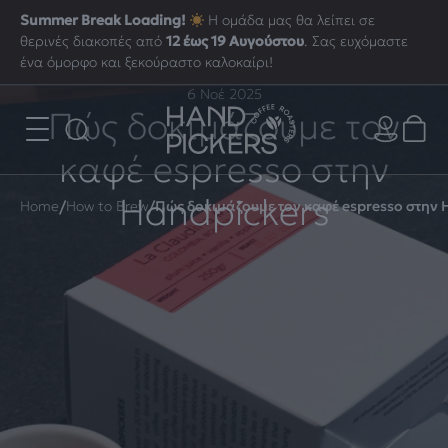
Summer Break Loading!
Η ομάδα μας θα λείπει σε
θερινές διακοπές από
12 έως 19 Αυγούστου
. Σας ευχόμαστε
ένα όμορφο και ξεκούραστο καλοκαίρι!
6 Νοέ 2025
Πώς δοκιμάζουμε τον
καφέ espresso στην
Handpickers
/
/
Home
How to Brew
Πώς δοκιμάζουμε τον καφέ espresso στην 