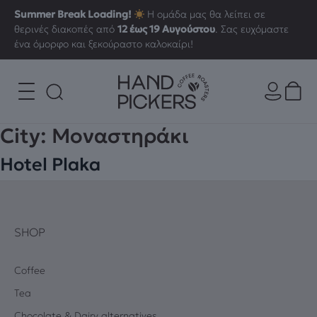
Summer Break Loading!
Η ομάδα μας θα λείπει σε
θερινές διακοπές από
12 έως 19 Αυγούστου
. Σας ευχόμαστε
ένα όμορφο και ξεκούραστο καλοκαίρι!
City:
Μοναστηράκι
Hotel Plaka
SHOP
Coffee
Tea
Chocolate & Dairy alternatives