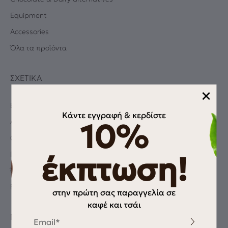
Equipment
Accessories
Όλα τα προϊόντα
ΣΧΕΤΙΚΆ
×
Blog
Κάντε εγγραφή & κερδίστε
Albums
10%
Coffee Quiz
Πολιτική Απορρήτου
έκπτωση!
Όροι χρήσης
Επικοινωνία
στην πρώτη σας παραγγελία σε
καφέ και τσάι
Email
ΠΛΗΡΟΦΟΡΊΕΣ