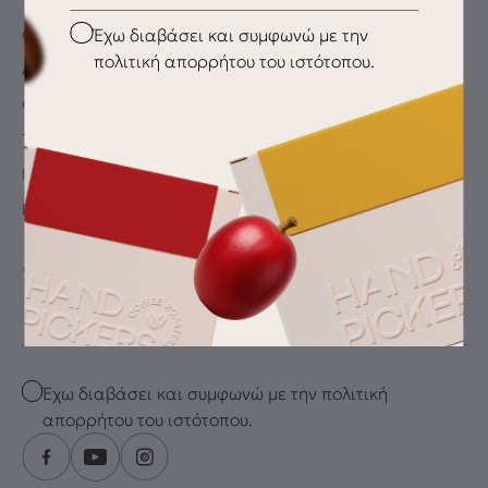
Checkbox
Έχω διαβάσει και συμφωνώ με την
Ο λογαριασμός μου
πολιτική απορρήτου του ιστότοπου.
Αγαπημένα
Oλοκλήρωση αγοράς
Τρόποι Πληρωμής
Παράδοση / Αποστολή
Επιστροφές
SUBSCRIBE FOR THE LATEST DRIP
Email
Checkbox
Έχω διαβάσει και συμφωνώ με την πολιτική
απορρήτου του ιστότοπου.