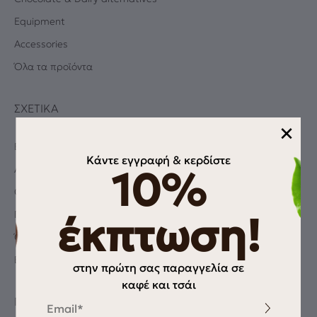
Equipment
Accessories
Όλα τα προϊόντα
ΣΧΕΤΙΚΆ
×
Blog
Κάντε εγγραφή & κερδίστε
Albums
10%
Coffee Quiz
Πολιτική Απορρήτου
έκπτωση!
Όροι χρήσης
Επικοινωνία
στην πρώτη σας παραγγελία σε
καφέ και τσάι
Email
ΠΛΗΡΟΦΟΡΊΕΣ