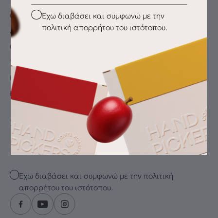
Checkbox
Έχω διαβάσει και συμφωνώ με την
Ο λογαριασμός μου
πολιτική απορρήτου του ιστότοπου.
Αγαπημένα
Oλοκλήρωση αγοράς
Τρόποι Πληρωμής
Παράδοση / Αποστολή
Επιστροφές
SUBSCRIBE FOR THE LATEST DRIP
Email
Checkbox
Έχω διαβάσει και συμφωνώ με την πολιτική
απορρήτου του ιστότοπου.