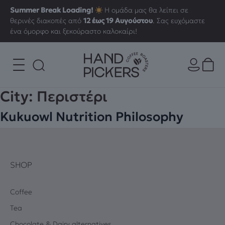
Summer Break Loading!
Η ομάδα μας θα λείπει σε
θερινές διακοπές από
12 έως 19 Αυγούστου
. Σας ευχόμαστε
ένα όμορφο και ξεκούραστο καλοκαίρι!
City:
Περιστέρι
Kukuowl Nutrition Philosophy
SHOP
Coffee
Tea
Chocolate & Dairy alternatives