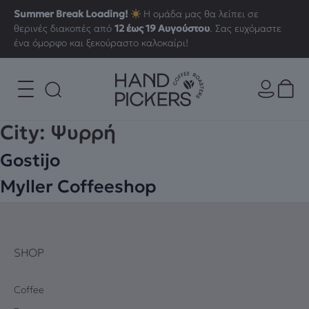
Summer Break Loading!
Η ομάδα μας θα λείπει σε
θερινές διακοπές από
12 έως 19 Αυγούστου
. Σας ευχόμαστε
ένα όμορφο και ξεκούραστο καλοκαίρι!
City:
Ψυρρή
Gostijo
Myller Coffeeshop
SHOP
Coffee