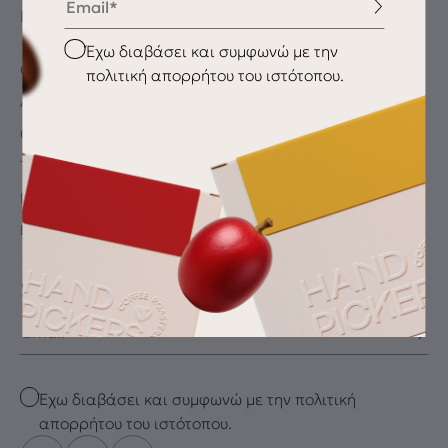
ΠΛΗΡΟΦΟΡΊΕΣ
Checkbox
Έχω διαβάσει και συμφωνώ με την
Ο λογαριασμός μου
πολιτική απορρήτου του ιστότοπου.
Αγαπημένα
Oλοκλήρωση αγοράς
Τρόποι Πληρωμής
Παράδοση / Αποστολή
Επιστροφές
SUBSCRIBE FOR THE LATEST DRIP
Email
Checkbox
Έχω διαβάσει και συμφωνώ με την πολιτική
απορρήτου του ιστότοπου.