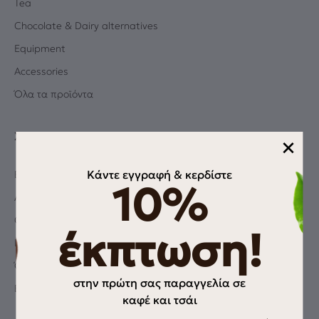
Tea
Chocolate & Dairy alternatives
Equipment
Accessories
Όλα τα προϊόντα
ΣΧΕΤΙΚΆ
×
Κάντε εγγραφή & κερδίστε
Blog
10%
Albums
Coffee Quiz
έκπτωση!
Πολιτική Απορρήτου
Όροι χρήσης
στην πρώτη σας παραγγελία σε
Επικοινωνία
καφέ και τσάι
Email