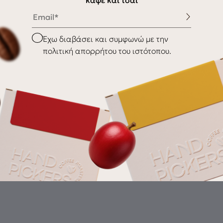
καφέ και τσάι
Παράδοση / Αποστολή
Email
Επιστροφές
Checkbox
Έχω διαβάσει και συμφωνώ με την
πολιτική απορρήτου του ιστότοπου.
Gr
th