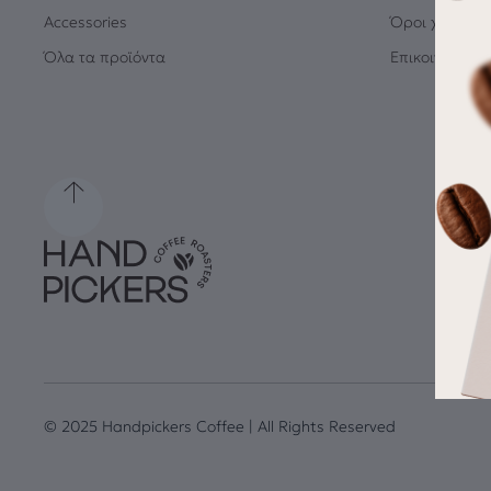
Accessories
Όροι χρήσης
Όλα τα προϊόντα
Επικοινωνία
© 2025 Handpickers Coffee | All Rights Reserved