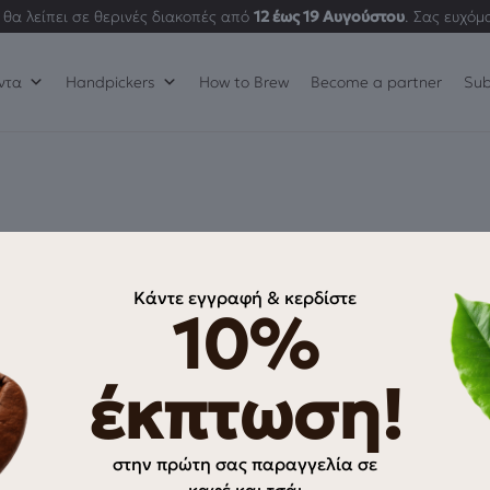
θα λείπει σε θερινές διακοπές από
12 έως 19 Αυγούστου
. Σας ευχόμ
ντα
Handpickers
How to Brew
Become a partner
Sub
Κάντε εγγραφή & κερδίστε
ΠΛΗΡΟΦΟΡΊΕΣ
10%
Ο λογαριασμός μου
έκπτωση!
Αγαπημένα
Oλοκλήρωση αγοράς
στην πρώτη σας παραγγελία σε
ρρήτου
Τρόποι Πληρωμής