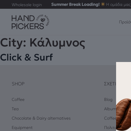
Summer Break Loading!
Η ομάδα μας 
Wholesale login
Προϊό
City:
Κάλυμνος
Click & Surf
SHOP
ΣΧΕΤΙΚΆ
Coffee
Blog
Tea
Albums
Chocolate & Dairy alternatives
Coffee Quiz
Equipment
Πολιτική Απο