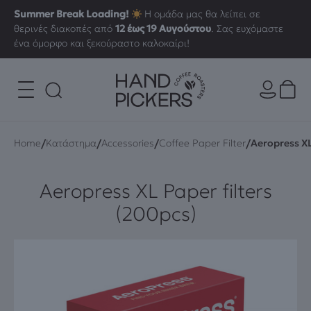
Summer Break Loading!
Η ομάδα μας θα λείπει σε
θερινές διακοπές από
12 έως 19 Αυγούστου
. Σας ευχόμαστε
ένα όμορφο και ξεκούραστο καλοκαίρι!
/
/
/
/
Home
Κατάστημα
Accessories
Coffee Paper Filter
Aeropress XL
Aeropress XL Paper filters
(200pcs)