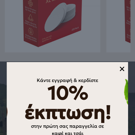
×
Κάντε εγγραφή & κερδίστε
THE STORY OF THE PRODUCT
10%
ORIGIN OF THE PRODUCT Aeropress
XL Paper filters (200pcs)
έκπτωση!
Η AeroPress έγινε γνωστή για τη συνδυαστική μέθοδο που
ενώνει στοιχεία από French press, pour-over και espresso.
Βικιπαίδεια +1 Με την κυκλοφορία της έκδοσης XL,
δημιούργησε και τα αντίστοιχα XL μικροφίλτρα που ταιριάζουν
στην πρώτη σας παραγγελία σε
στην μεγαλύτερη διάμετρο της συσκευής, διασφαλίζοντας
καφέ και τσάι