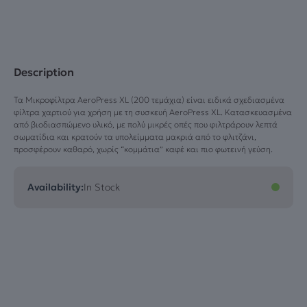
(200pcs)
ποσότητα
Description
Τα Μικροφίλτρα AeroPress XL (200 τεμάχια) είναι ειδικά σχεδιασμένα
φίλτρα χαρτιού για χρήση με τη συσκευή AeroPress XL. Κατασκευασμένα
από βιοδιασπώμενο υλικό, με πολύ μικρές οπές που φιλτράρουν λεπτά
σωματίδια και κρατούν τα υπολείμματα μακριά από το φλιτζάνι,
προσφέρουν καθαρό, χωρίς “κομμάτια” καφέ και πιο φωτεινή γεύση.
Availability:
In Stock