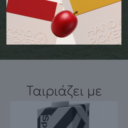
Δεν περιλαμβάνεται. Ακροφύσιο ατμού: Δεν περιλαμβάνεται.
Ρύθμιση ροής ατμού: Υποστηρίζεται. Μύλος καφέ: Διαθέτει.
Χωρητικότητα δοχείου καφέ σε κόκκους: 1200 γρ. Ρυθμίσεις
άλεσης: 9. Οθόνη αφής. Μεταλλική πλάκα θέρμανσης
φλιτζανιών: Δεν περιλαμβάνεται. Ισχύς: 1700 Watt. Βάρος: 15
κιλά. Εγγύηση Αντιπροσώπου Ελλάδας: 1 έτος. Διαστάσεις:
300x500x580 χιλιοστά. Τάση/Ισχύς: 230V/1700W.
Ταιριάζει με