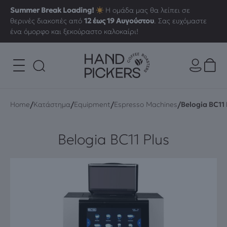
Summer Break Loading!
Η ομάδα μας θα λείπει σε
θερινές διακοπές από
12 έως 19 Αυγούστου
. Σας ευχόμαστε
ένα όμορφο και ξεκούραστο καλοκαίρι!
/
/
/
/
Home
Κατάστημα
Equipment
Espresso Machines
Belogia BC11 
Belogia BC11 Plus