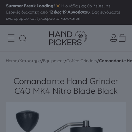
Summer Break Loading!
Η ομάδα μας θα λείπει σε
θερινές διακοπές από
12 έως 19 Αυγούστου
. Σας ευχόμαστε
ένα όμορφο και ξεκούραστο καλοκαίρι!
/
/
/
/
Home
Κατάστημα
Equipment
Coffee Grinders
Comandante Han
Comandante Hand Grinder
C40 MK4 Nitro Blade Black