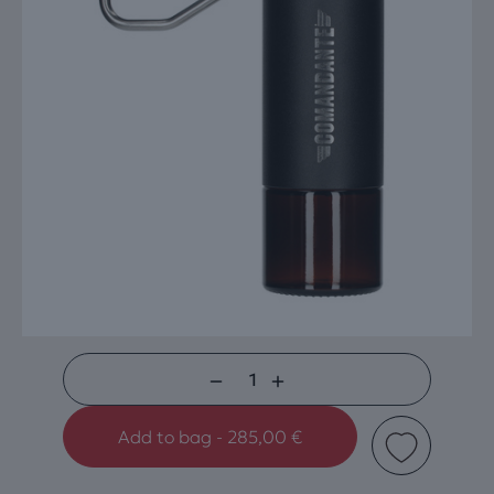
Comandante
Hand
Add to bag - 285,00 €
Grinder
C40