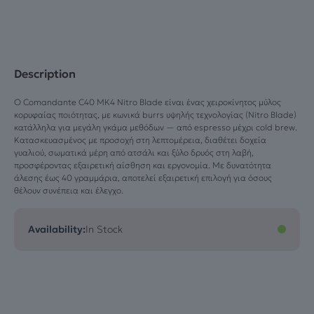
MK4
Nitro
Blade
Black
ποσότητα
Description
Ο Comandante C40 MK4 Nitro Blade είναι ένας χειροκίνητος μύλος
κορυφαίας ποιότητας, με κωνικά burrs υψηλής τεχνολογίας (Nitro Blade)
κατάλληλα για μεγάλη γκάμα μεθόδων — από espresso μέχρι cold brew.
Κατασκευασμένος με προσοχή στη λεπτομέρεια, διαθέτει δοχεία
γυαλιού, σωματικά μέρη από ατσάλι και ξύλο δρυός στη λαβή,
προσφέροντας εξαιρετική αίσθηση και εργονομία. Με δυνατότητα
άλεσης έως 40 γραμμάρια, αποτελεί εξαιρετική επιλογή για όσους
θέλουν συνέπεια και έλεγχο.
Availability:
In Stock