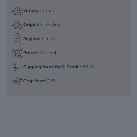
Variety:
Caturra
Origin:
Costa Rica
Region:
Chirripó
Process:
Natural
Cupping Score By Q-Grader:
86.75
Crop Year:
2025