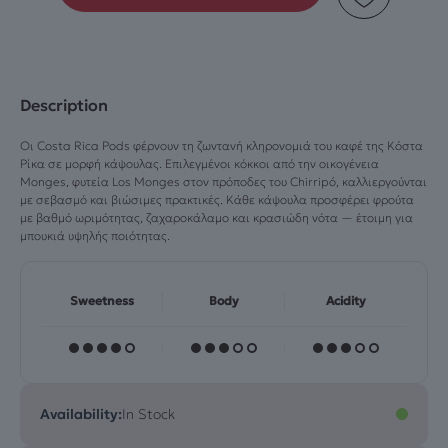
Pods
(10
Pods)
ποσότητα
Description
Οι Costa Rica Pods φέρνουν τη ζωντανή κληρονομιά του καφέ της Κόστα
Ρίκα σε μορφή κάψουλας. Επιλεγμένοι κόκκοι από την οικογένεια
Monges, φυτεία Los Monges στον πρόποδες του Chirripó, καλλιεργούνται
με σεβασμό και βιώσιμες πρακτικές. Κάθε κάψουλα προσφέρει φρούτα
με βαθμό ωριμότητας, ζαχαροκάλαμο και κρασιώδη νότα — έτοιμη για
μπουκιά υψηλής ποιότητας.
Sweetness
Body
Acidity
Availability:
In Stock