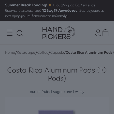
Summer Break Loading!
Η ομάδα μας θα λείπει σε
θερινές διακοπές από
12 έως 19 Αυγούστου
. Σας ευχόμαστε
ένα όμορφο και ξεκούραστο καλοκαίρι!
/
/
/
/
Home
Κατάστημα
Coffee
Capsule
Costa Rica Aluminum Pods 
Costa Rica Aluminum Pods (10
Pods)
purple fruits | sugar cane | winey