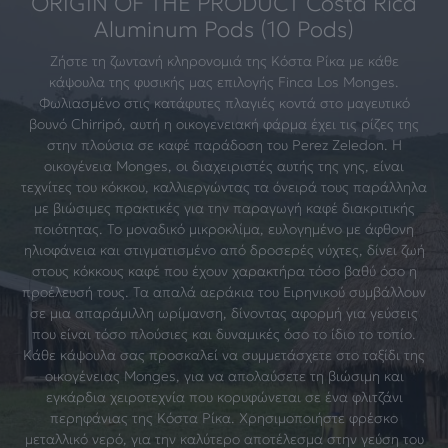
ORIGIN OF THE PRODUCT Costa Rica
Aluminum Pods (10 Pods)
Ζήστε τη ζωντανή κληρονομιά της Κόστα Ρίκα με κάθε
κάψουλα της φυσικής μας επιλογής Finca Los Monges.
Φωλιασμένο στις κατάφυτες πλαγιές κοντά στο μαγευτικό
βουνό Chirripó, αυτή η οικογενειακή φάρμα έχει τις ρίζες της
στην πλούσια σε καφέ παράδοση του Perez Zeledon. Η
οικογένεια Monges, οι διαχειριστές αυτής της γης, είναι
τεχνίτες του κόκκου, καλλιεργώντας τα όνειρά τους παράλληλα
με βιώσιμες πρακτικές για την παραγωγή καφέ διακριτικής
ποιότητας. Το μοναδικό μικροκλίμα, ευλογημένο με άφθονη
ηλιοφάνεια και στιγματισμένο από δροσερές νύχτες, δίνει ζωή
στους κόκκους καφέ που έχουν χαρακτήρα τόσο βαθύ όσο η
προέλευσή τους. Τα απαλά αεράκια του Ειρηνικού συμβάλλουν
σε μια απαράμιλλη ωρίμανση, δίνοντας αφορμή για γεύσεις
που είναι τόσο πλούσιες και δυναμικές όσο το ίδιο το τοπίο.
Κάθε κάψουλα σας προσκαλεί να συμμετάσχετε στο ταξίδι της
οικογένειας Monges, για να απολαύσετε τη βιώσιμη και
εγκάρδια χειροτεχνία που κορυφώνεται σε ένα φλιτζάνι
περηφάνιας της Κόστα Ρίκα. Χρησιμοποιήστε φρέσκο
μεταλλικό νερό, για την καλύτερο αποτέλεσμα στην γεύση του