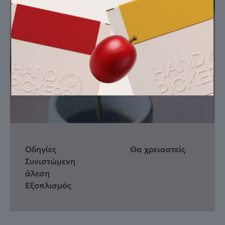
Οδηγίες
Θα χρειαστείς
Συνιστώμενη
άλεση
Εξοπλισμός