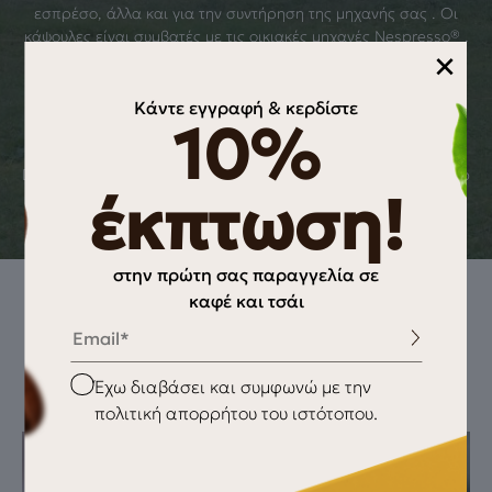
εσπρέσο, άλλα και για την συντήρηση της μηχανής σας . Oι
κάψουλες είναι συμβατές με τις οικιακές μηχανές Nespresso® .
×
Κάθε κουτί περιέχει 10 κάψουλες αλουμινίου. Tο εμπορικό
σήμα Nespresso® είναι ιδιοκτησία τρίτου, που δεν συνδέεται
με τη HANDPICKERS IKE *Οι κάψουλες δεν είναι συμβατές με
Κάντε εγγραφή & κερδίστε
10%
τις παρακάτω μηχανές espresso: Krups Nespresso Prodigio
Delonghi Nespresso Pixie Delonghi Nespresso Expert EN350
Delonghi Nespresso Expert EN355 Delonghi Nespresso EN110b
έκπτωση!
στην πρώτη σας παραγγελία σε
καφέ και τσάι
Email
How to extract this coffee
Checkbox
Έχω διαβάσει και συμφωνώ με την
πολιτική απορρήτου του ιστότοπου.