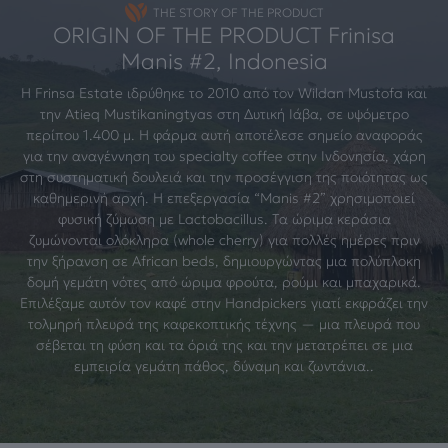
THE STORY OF THE PRODUCT
ORIGIN OF THE PRODUCT Frinisa
Manis #2, Indonesia
Η Frinsa Estate ιδρύθηκε το 2010 από τον Wildan Mustofa και
την Atieq Mustikaningtyas στη Δυτική Ιάβα, σε υψόμετρο
περίπου 1.400 μ. Η φάρμα αυτή αποτέλεσε σημείο αναφοράς
για την αναγέννηση του specialty coffee στην Ινδονησία, χάρη
στη συστηματική δουλειά και την προσέγγιση της ποιότητας ως
καθημερινή αρχή. Η επεξεργασία “Manis #2” χρησιμοποιεί
φυσική ζύμωση με Lactobacillus. Τα ώριμα κεράσια
ζυμώνονται ολόκληρα (whole cherry) για πολλές ημέρες πριν
την ξήρανση σε African beds, δημιουργώντας μια πολύπλοκη
δομή γεμάτη νότες από ώριμα φρούτα, ρούμι και μπαχαρικά.
Επιλέξαμε αυτόν τον καφέ στην Handpickers γιατί εκφράζει την
τολμηρή πλευρά της καφεκοπτικής τέχνης — μια πλευρά που
σέβεται τη φύση και τα όριά της και την μετατρέπει σε μια
εμπειρία γεμάτη πάθος, δύναμη και ζωντάνια..