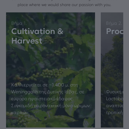
place where we would share our passion with you.
Βήμα 1.
Βήμα 2.
Cultivation &
Proce
Harvest
Καλλιεργείται σε ~1.400 μ. στη
Weninggalih της Δυτικής Ιάβας, σε
Φυσική επ
εύφορο ηφαιστειακό έδαφος.
Lactobacil
Συγκομιδή χειρονακτική μόνο ώριμων
αναπτύσσει
καρπών.
τροπική π