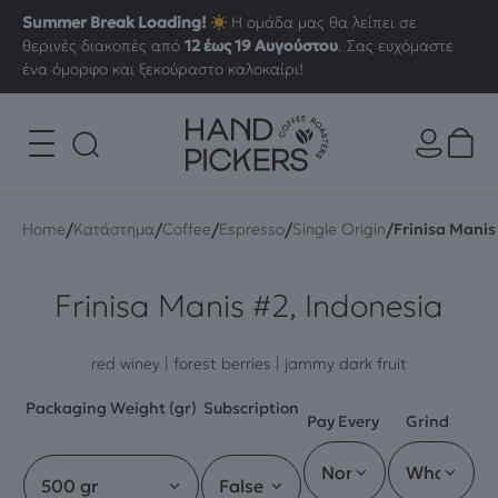
Summer Break Loading!
Η ομάδα μας θα λείπει σε
θερινές διακοπές από
12 έως 19 Αυγούστου
. Σας ευχόμαστε
ένα όμορφο και ξεκούραστο καλοκαίρι!
/
/
/
/
/
Home
Κατάστημα
Coffee
Espresso
Single Origin
Frinisa Manis
Frinisa Manis #2, Indonesia
red winey | forest berries | jammy dark fruit
Packaging Weight (gr)
Subscription
Pay Every
Grind