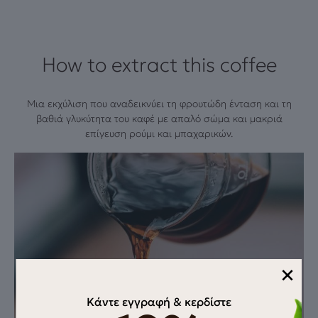
How to extract this coffee
Μια εκχύλιση που αναδεικνύει τη φρουτώδη ένταση και τη
βαθιά γλυκύτητα του καφέ με απαλό σώμα και μακριά
επίγευση ρούμι και μπαχαρικών.
×
Κάντε εγγραφή & κερδίστε