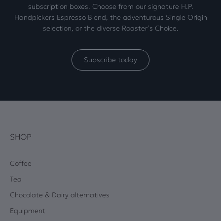
subscription boxes. Choose from our signature H.P.
Handpickers Espresso Blend, the adventurous Single Origin
selection, or the diverse Roaster’s Choice.
Subscribe today
SHOP
Coffee
Tea
Chocolate & Dairy alternatives
Equipment