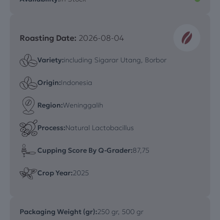
Roasting Date:
2026-08-04
Variety:
including Sigarar Utang, Borbor
Origin:
Indonesia
Region:
Weninggalih
Process:
Natural Lactobacillus
Cupping Score By Q-Grader:
87,75
Crop Year:
2025
Packaging Weight (gr):
250 gr, 500 gr