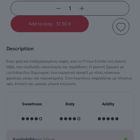
−
+
Add to bag
-
31,50
€
Description
Ένας φυσικά επεξεργασμένος καφές από τη Frinsa Estate στη Δυτική
Ιάβα, που συνδυάζει καινοτομία και παράδοση. Η φυσική ζύμωση με
Lactobacillus δημιουργεί ένα εκρηκτικό προφίλ με νότες κόκκινων
φρούτων, ρούμι και καρυκεύματα. Στον espresso, εκφράζεται με πλούσια
υφή, ένταση και μακρά, γλυκιά επίγευση.
Sweetness
Body
Acidity
Availability:
In Stock