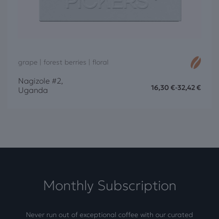
grape | forest berries | floral
Nagizole #2,
16,30
€
-
32,42
€
Uganda
Monthly Subscription
Never run out of exceptional coffee with our curated