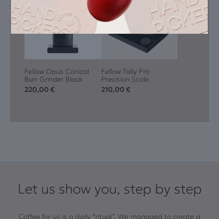
Fellow Opus Conical
Fellow Tally Pro
Burr Grinder Black
Precision Scale
220,00
€
210,00
€
Let us show you, step by step
Coffee for us is a daily “ritual”. We managed to create a