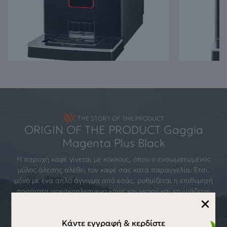
THE STORY OF THE PRODUCT
ORIGIN OF THE PRODUCT Gaggia
Magenta Plus Black
Η παροχή καφέ γίνεται με κόκκους, όπου ο ενσωματωμένος
μύλος άλεσης αλέθει τον καφέ σας κατά παραγγελία. Έτσι,
μόνο με ένα απλό άγγιγμα από εσάς, ρυθμίζεται η επιθυμητή
ποσότητα φρεσκοαλεσμενο καφέ και νερού και ετοιμάζεται
×
αυτόματα ο καφές. Προσφέρει δηλαδή ευκολία στη χρήση, και
σταθερότητα στην ποιότητα του καφέ που παράγεται κάθε
Κάντε εγγραφή & κερδίστε
φορά από τη μηχανή. Επίσης δε χρειάζεται κάθε φορά να