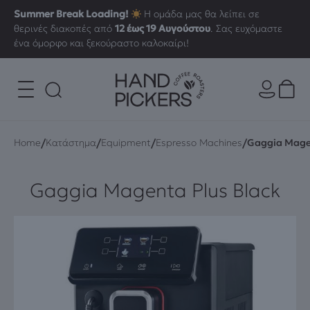
Summer Break Loading!
Η ομάδα μας θα λείπει σε
θερινές διακοπές από
12 έως 19 Αυγούστου
. Σας ευχόμαστε
ένα όμορφο και ξεκούραστο καλοκαίρι!
/
/
/
/
Home
Κατάστημα
Equipment
Espresso Machines
Gaggia Magen
Gaggia Magenta Plus Black