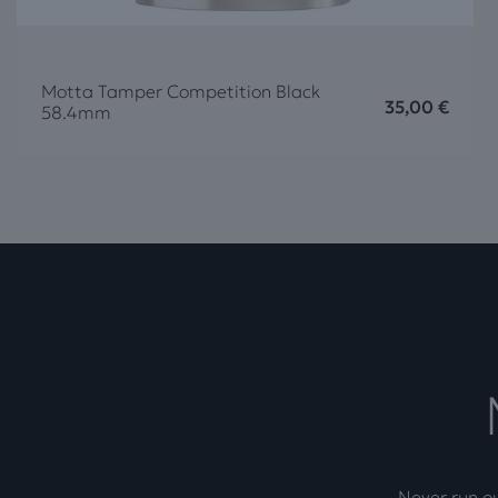
Motta Tamper Competition Black
35,00
€
58.4mm
Never run ou