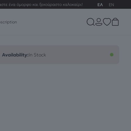
αστε ένα όμορφο και ξεκούραστο καλοκαίρι!
ΕΛ
EN
scription
Availability:
In Stock