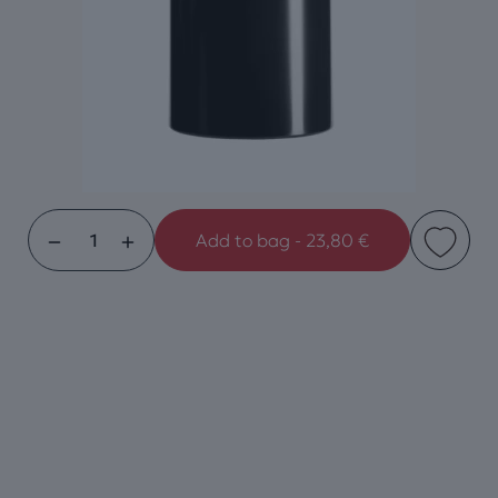
Add to bag - 23,80 €
TightVac,
Kilovac
Valve
3.8ltr/1kg
ποσότητα