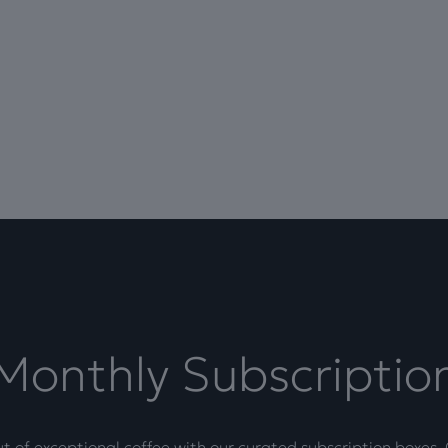
Monthly Subscriptio
t of exceptional coffee with our curated subscription boxes