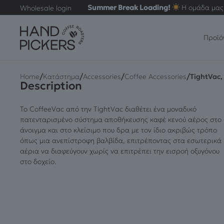
Summer Break Loading!
Η ομάδα μας 
Wholesale login
Προϊό
/
/
/
/
Home
Κατάστημα
Accessories
Coffee Accessories
TightVac, 
Description
Το CoffeeVac από την TightVac διαθέτει ένα μοναδικό
πατενταρισμένο σύστημα αποθήκευσης καφέ κενού αέρος στο
άνοιγμα και στο κλείσιμο που δρα με τον ίδιο ακριβώς τρόπο
όπως μια ανεπίστροφη βαλβίδα, επιτρέποντας στα εσωτερικά
αέρια να διαφεύγουν χωρίς να επιτρέπει την εισροή οξυγόνου
στο δοχείο.