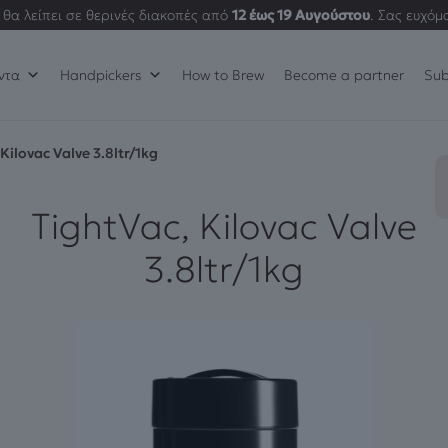
θα λείπει σε θερινές διακοπές από
12 έως 19 Αυγούστου
. Σας ευχόμ
ντα
Handpickers
How to Brew
Become a partner
Sub
Kilovac Valve 3.8ltr/1kg
TightVac, Kilovac Valve
3.8ltr/1kg