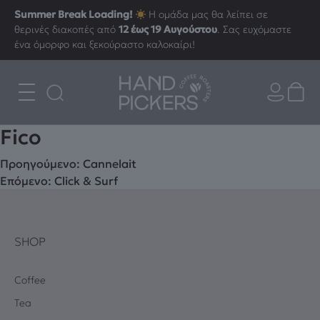
Summer Break Loading!
Η ομάδα μας θα λείπει σε
θερινές διακοπές από
12 έως 19 Αυγούστου
. Σας ευχόμαστε
ένα όμορφο και ξεκούραστο καλοκαίρι!
Fico
Πλοήγηση
Προηγούμενο:
Cannelait
Επόμενο:
Click & Surf
άρθρων
SHOP
Coffee
Tea