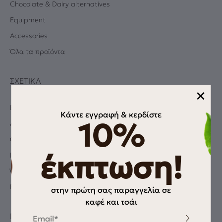
Chocolate & Dairy alternatives
Equipment
Accessories
Όλα τα προϊόντα
ΣΧΕΤΙΚΆ
×
Blog
Κάντε εγγραφή & κερδίστε
10%
Albums
Coffee Quiz
έκπτωση!
Πολιτική Απορρήτου
Όροι χρήσης
Επικοινωνία
στην πρώτη σας παραγγελία σε
καφέ και τσάι
Email
ΠΛΗΡΟΦΟΡΊΕΣ