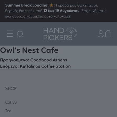
Summer Break Loading!
Η ομάδα μας θα λείπει σε
θερινές διακοπές από
12 έως 19 Αυγούστου
. Σας ευχόμαστε
ένα όμορφο και ξεκούραστο καλοκαίρι!
Owl’s Nest Cafe
Πλοήγηση
Προηγούμενο:
Goodhood Athens
Επόμενο:
Keffalinos Coffee Station
άρθρων
SHOP
Coffee
Tea