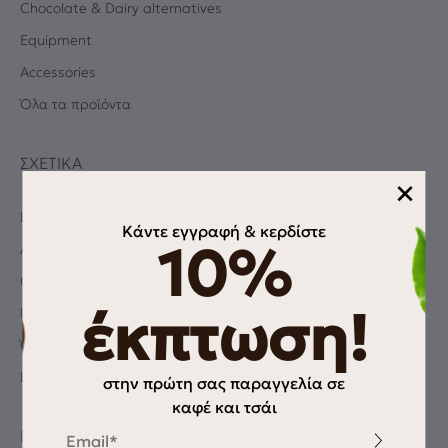
Chocolate & Dairy alternatives
Equipment
Accessories
Όλα τα προϊόντα
ΣΧΕΤΙΚΆ
×
Blog
Κάντε εγγραφή & κερδίστε
10%
Albums
Coffee Quiz
έκπτωση!
Πολιτική Απορρήτου
Όροι χρήσης
Επικοινωνία
στην πρώτη σας παραγγελία σε
καφέ και τσάι
Email
ΠΛΗΡΟΦΟΡΊΕΣ