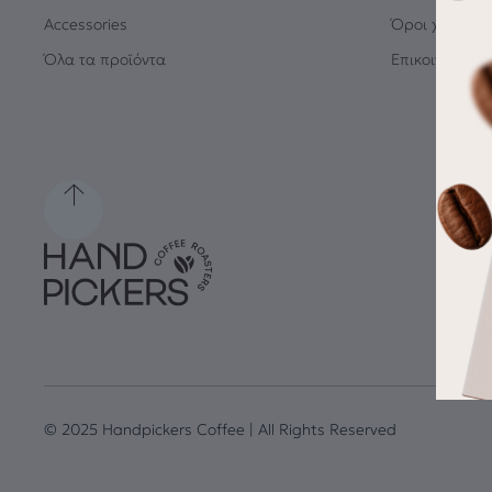
Accessories
Όροι χρήσης
Όλα τα προϊόντα
Επικοινωνία
© 2025 Handpickers Coffee | All Rights Reserved