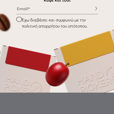
καφέ και τσάι
Email
Παράδοση / Αποστολή
Επιστροφές
Checkbox
Έχω διαβάσει και συμφωνώ με την
πολιτική απορρήτου του ιστότοπου.
Gr
th