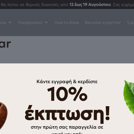
θα λείπει σε θερινές διακοπές από
12 έως 19 Αυγούστου
. Σας ευχόμ
ντα
Handpickers
How to Brew
Become a partner
Sub
ar
Κάντε εγγραφή & κερδίστε
10%
ΠΛΗΡΟΦΟΡΊΕΣ
Ο λογαριασμός μου
έκπτωση!
Αγαπημένα
Oλοκλήρωση αγοράς
στην πρώτη σας παραγγελία σε
ρρήτου
Τρόποι Πληρωμής