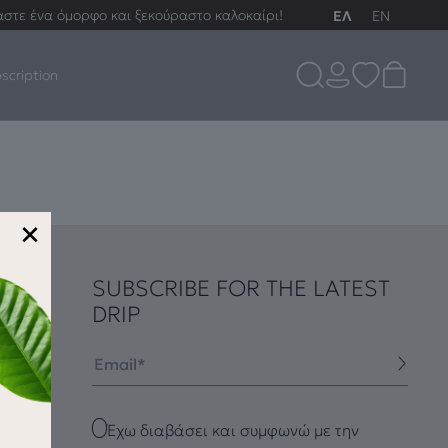
αστε ένα όμορφο και ξεκούραστο καλοκαίρι!
ΕΛ
EN
scription
×
SUBSCRIBE FOR THE LATEST
DRIP
Email
Checkbox
Έχω διαβάσει και συμφωνώ με την