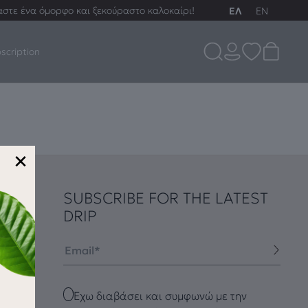
αστε ένα όμορφο και ξεκούραστο καλοκαίρι!
ΕΛ
EN
scription
×
SUBSCRIBE FOR THE LATEST
DRIP
Email
Checkbox
Έχω διαβάσει και συμφωνώ με την