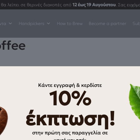
θα λείπει σε θερινές διακοπές από
12 έως 19 Αυγούστου
. Σας ευχόμ
ντα
Handpickers
How to Brew
Become a partner
Sub
ffee
Κάντε εγγραφή & κερδίστε
10%
ΠΛΗΡΟΦΟΡΊΕΣ
Ο λογαριασμός μου
έκπτωση!
Αγαπημένα
Oλοκλήρωση αγοράς
στην πρώτη σας παραγγελία σε
ρρήτου
Τρόποι Πληρωμής