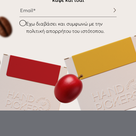
καφέ και τσάι
Email
Παράδοση / Αποστολή
Επιστροφές
Checkbox
Έχω διαβάσει και συμφωνώ με την
πολιτική απορρήτου του ιστότοπου.
Gr
th