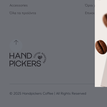
Accessories
Όροι χρήσης
Όλα τα προϊόντα
Επικοινωνία
© 2025 Handpickers Coffee | All Rights Reserved