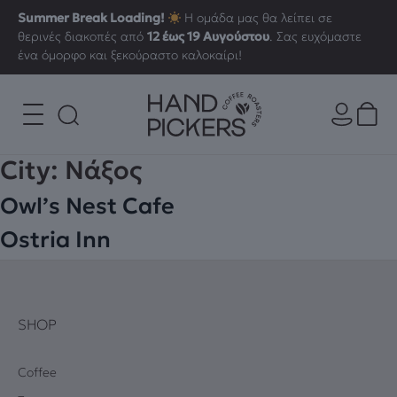
Summer Break Loading!
Η ομάδα μας θα λείπει σε
θερινές διακοπές από
12 έως 19 Αυγούστου
. Σας ευχόμαστε
ένα όμορφο και ξεκούραστο καλοκαίρι!
City:
Νάξος
Owl’s Nest Cafe
Ostria Inn
SHOP
Coffee