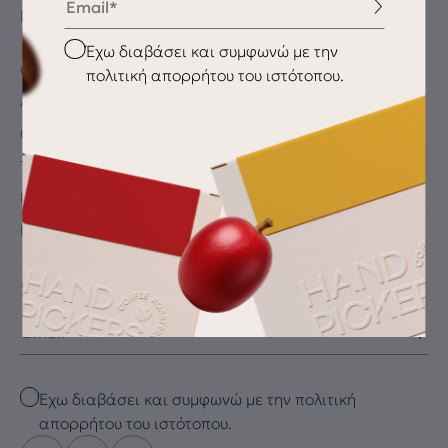
ΠΛΗΡΟΦΟΡΊΕΣ
Checkbox
Έχω διαβάσει και συμφωνώ με την
Ο λογαριασμός μου
πολιτική απορρήτου του ιστότοπου.
Αγαπημένα
Oλοκλήρωση αγοράς
Τρόποι Πληρωμής
Παράδοση / Αποστολή
Επιστροφές
SUBSCRIBE FOR THE LATEST DRIP
Email
Checkbox
Έχω διαβάσει και συμφωνώ με την πολιτική
απορρήτου του ιστότοπου.