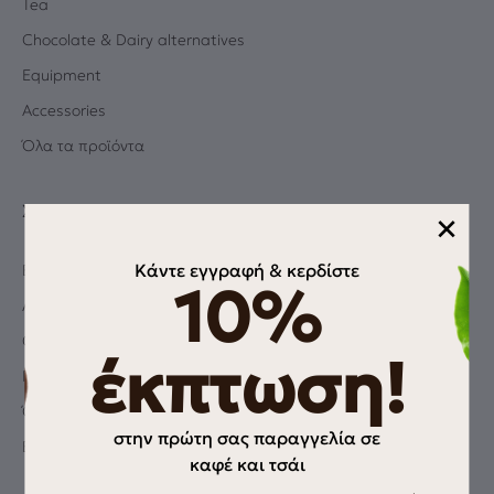
Tea
Chocolate & Dairy alternatives
Equipment
Accessories
Όλα τα προϊόντα
ΣΧΕΤΙΚΆ
×
Κάντε εγγραφή & κερδίστε
Blog
10%
Albums
Coffee Quiz
έκπτωση!
Πολιτική Απορρήτου
Όροι χρήσης
στην πρώτη σας παραγγελία σε
Επικοινωνία
καφέ και τσάι
Email