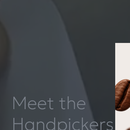
Meet the
Handpickers