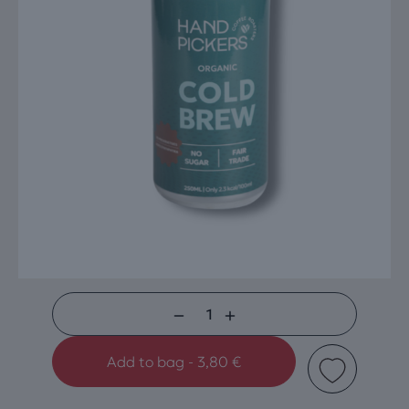
Cold
brew
Add to bag - 3,80 €
Organic
Blend