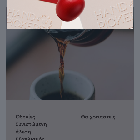
Οδηγίες
Θα χρειαστείς
Συνιστώμενη
άλεση
Εξοπλισμός