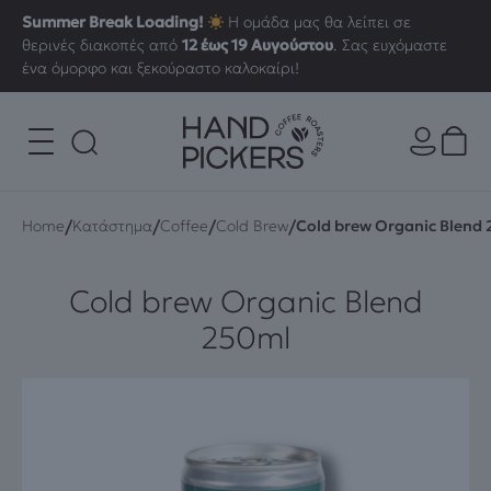
Summer Break Loading!
Η ομάδα μας θα λείπει σε
θερινές διακοπές από
12 έως 19 Αυγούστου
. Σας ευχόμαστε
ένα όμορφο και ξεκούραστο καλοκαίρι!
/
/
/
/
Home
Κατάστημα
Coffee
Cold Brew
Cold brew Organic Blend
Cold brew Organic Blend
250ml