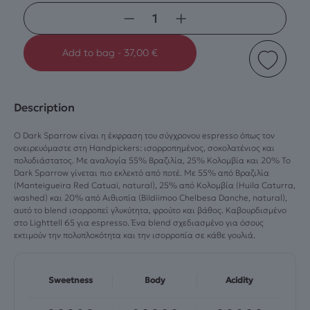
−
+
Add to bag
-
37,00
€
Description
Ο Dark Sparrow είναι η έκφραση του σύγχρονου espresso όπως τον
ονειρευόμαστε στη Handpickers: ισορροπημένος, σοκολατένιος και
πολυδιάστατος. Με αναλογία 55% Βραζιλία, 25% Κολομβία και 20% Το
Dark Sparrow γίνεται πιο εκλεκτό από ποτέ. Με 55% από Βραζιλία
(Manteigueira Red Catuai, natural), 25% από Κολομβία (Huila Caturra,
washed) και 20% από Αιθιοπία (Bildiimoo Chelbesa Danche, natural),
αυτό το blend ισορροπεί γλυκύτητα, φρούτο και βάθος. Καβουρδισμένο
στο Lighttell 65 για espresso. Ένα blend σχεδιασμένο για όσους
εκτιμούν την πολυπλοκότητα και την ισορροπία σε κάθε γουλιά.
Sweetness
Body
Acidity