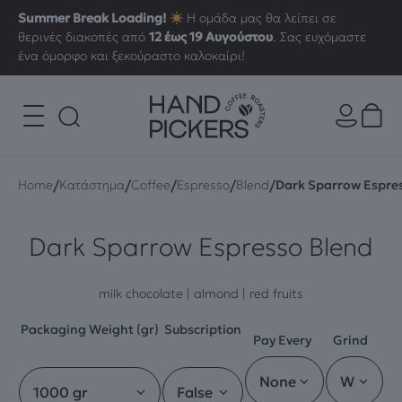
Summer Break Loading!
Η ομάδα μας θα λείπει σε
θερινές διακοπές από
12 έως 19 Αυγούστου
. Σας ευχόμαστε
ένα όμορφο και ξεκούραστο καλοκαίρι!
/
/
/
/
/
Home
Κατάστημα
Coffee
Espresso
Blend
Dark Sparrow Espre
Dark Sparrow Espresso Blend
milk chocolate | almond | red fruits
Packaging Weight (gr)
Subscription
Pay Every
Grind