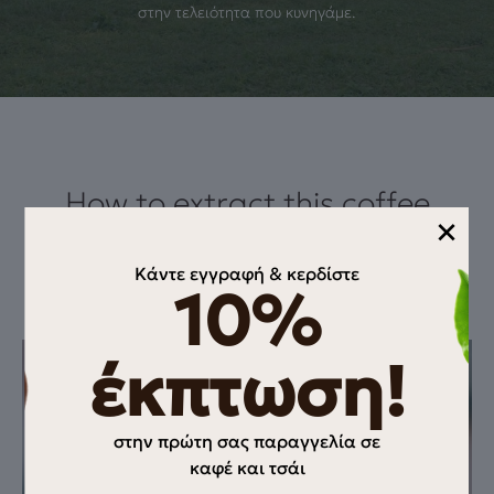
στην τελειότητα που κυνηγάμε.
How to extract this coffee
×
Αυτή η συνταγή αναδεικνύει τη σοκολάτα γάλακτος, την
Κάντε εγγραφή & κερδίστε
απαλότητα του αμυγδάλου και τη φρουτώδη φρεσκάδα που
10%
χαρίζει η Αιθιοπία. Ένα espresso που ενώνει
έκπτωση!
στην πρώτη σας παραγγελία σε
καφέ και τσάι
Email