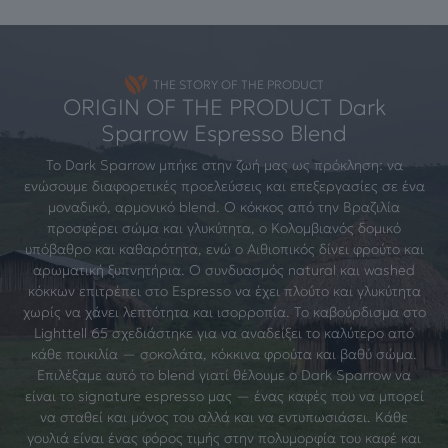
THE STORY OF THE PRODUCT
ORIGIN OF THE PRODUCT Dark
Sparrow Espresso Blend
Το Dark Sparrow μπήκε στην ζωή μας ως πρόκληση: να
ενώσουμε διαφορετικές προελεύσεις και επεξεργασίες σε ένα
μοναδικό, αρμονικό blend. Ο κόκκος από την Βραζιλία
προσφέρει σώμα και γλυκύτητα, ο Κολομβιανός δομικό
υπόβαθρο και καθαρότητα, ενώ ο Αιθιοπικός δίνει φρούτο και
αρωματική ξυπνητήρια. Ο συνδυασμός natural και washed
κόκκων επιτρέπει στο Espresso να έχει πλούτο και γλυκύτητα
χωρίς να χάνει λεπτότητα και ισορροπία. Το καβούρδισμα στο
Lighttell 65 σχεδιάστηκε για να αναδείξει το καλύτερο από
κάθε ποικιλία — σοκολάτα, κόκκινα φρούτα και βαθύ σώμα.
Επιλέξαμε αυτό το blend γιατί θέλουμε ο Dark Sparrow να
είναι το signature espresso μας — ένας καφές που να μπορεί
να σταθεί και μόνος του αλλά και να εντυπωσιάσει. Κάθε
γουλιά είναι ένας φόρος τιμής στην πολυμορφία του καφέ και