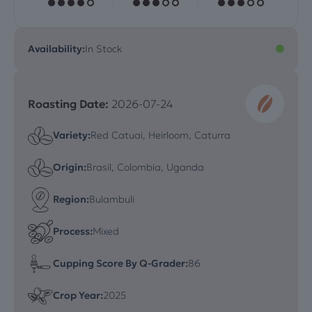
Availability:
In Stock
Roasting Date:
2026-07-24
Variety:
Red Catuai, Heirloom, Caturra
Origin:
Brasil, Colombia, Uganda
Region:
Bulambuli
Process:
Mixed
Cupping Score By Q-Grader:
86
Crop Year:
2025