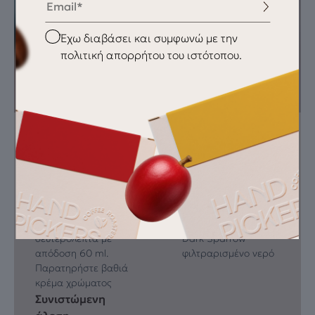
Checkbox
Έχω διαβάσει και συμφωνώ με την
πολιτική απορρήτου του ιστότοπου.
Οδηγίες
Θα χρειαστείς
Ζυγίστε 18 – 19 g
Μηχανή espresso
καφέ και κάντε
μύλος
ομοιόμορφο tamp.
πιεστήριο
Εκχυλίστε στους 93
ζυγαριά
°C για 25 – 28
φρεσκοκαβουρδισμένος
δευτερόλεπτα με
Dark Sparrow
απόδοση 60 ml.
φιλτραρισμένο νερό
Παρατηρήστε βαθιά
κρέμα χρώματος
Συνιστώμενη