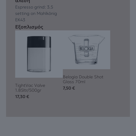
άλεση
Espresso grind: 3.5
setting on Mahlkönig
EK43
Εξοπλισμός
Belogia Double Shot
Glass 70ml
TightVac Valve
7,50
€
1.85ltr/500gr
17,30
€