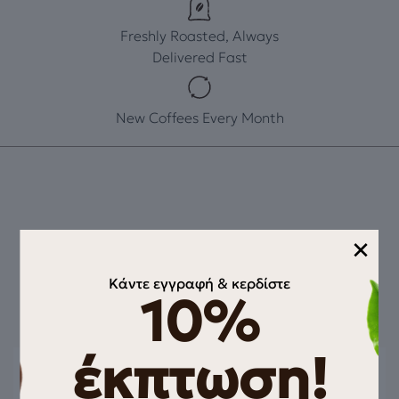
Freshly Roasted, Always
Delivered Fast
New Coffees Every Month
×
Κάντε εγγραφή & κερδίστε
10%
Ταιριάζει με
έκπτωση!