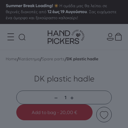
Summer Break Loading!
Η ομάδα μας θα λείπει σε
θερινές διακοπές από
12 έως 19 Αυγούστου
. Σας ευχόμαστε
ένα όμορφο και ξεκούραστο καλοκαίρι!
/
/
/
Home
Κατάστημα
Spare parts
DK plastic hadle
DK plastic hadle
DK
plastic
Add to bag - 20,00 €
hadle
ποσότητα