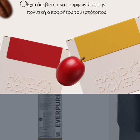
Checkbox
Έχω διαβάσει και συμφωνώ με την
πολιτική απορρήτου του ιστότοπου.
a Marzocco Diffuser
La Marzocc
18,00
€
Screw
17GR