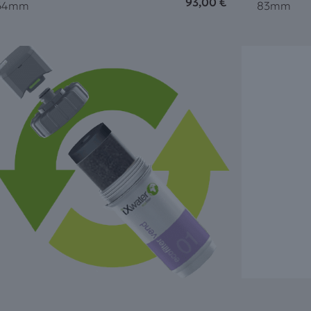
93,00
€
64mm
83mm