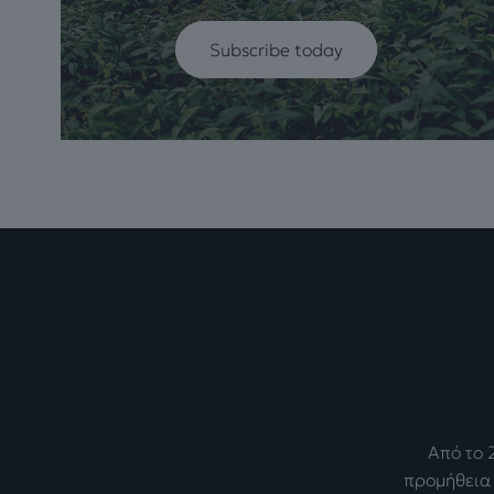
Subscribe today
Από το 
προμήθεια 