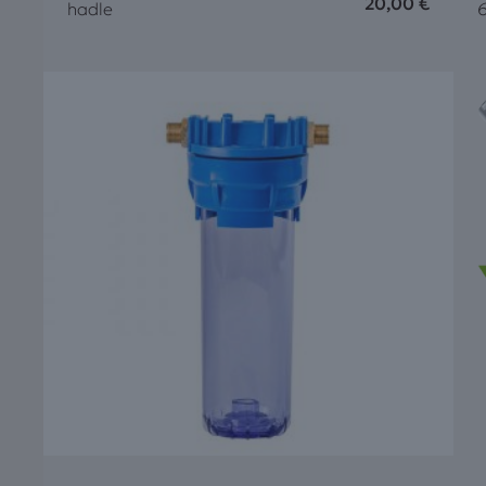
20,00
€
hadle