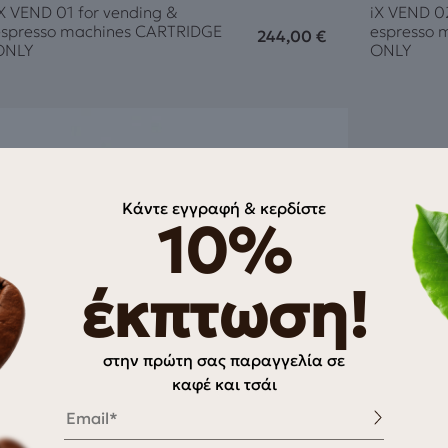
X VEND 01 for vending &
iX VEND 0
espresso machines CARTRIDGE
espresso 
244,00
€
ONLY
ONLY
Κάντε εγγραφή & κερδίστε
10%
έκπτωση!
στην πρώτη σας παραγγελία σε
καφέ και τσάι
Email