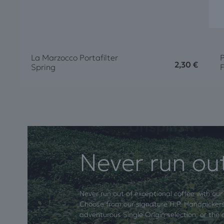
La Marzocco Portafilter
2,30
€
Spring
F
Never run ou
Never run out of exceptional coffee with our
Choose from our signature H.P. Handpickers
adventurous Single Origin selection, or the 