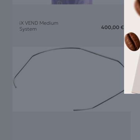
iX VEND Medium
L
400,00
€
System