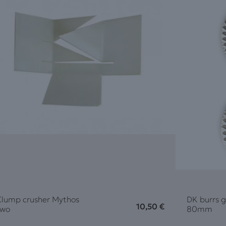
Clump crusher Mythos
DK burrs g
10,50
€
two
80mm