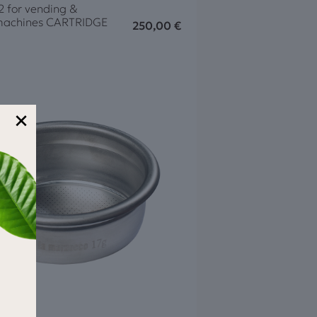
2 for vending &
machines CARTRIDGE
250,00
€
×