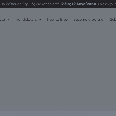
θα λείπει σε θερινές διακοπές από
12 έως 19 Αυγούστου
. Σας ευχόμ
ντα
Handpickers
How to Brew
Become a partner
Sub