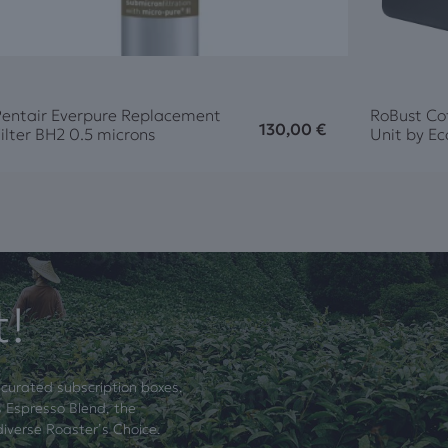
Pentair Everpure Replacement
RoBust Co
130,00
€
ilter BH2 0.5 microns
Unit by Ec
t!
 curated subscription boxes.
 Espresso Blend, the
diverse Roaster’s Choice.