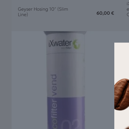
i
Geyser Hosing 10″ (Slim
60,00
€
Line)