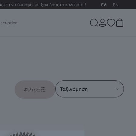
αστε ένα όμορφο και ξεκούραστο καλοκαίρι!
ΕΛ
EN
scription
Φίλτρα