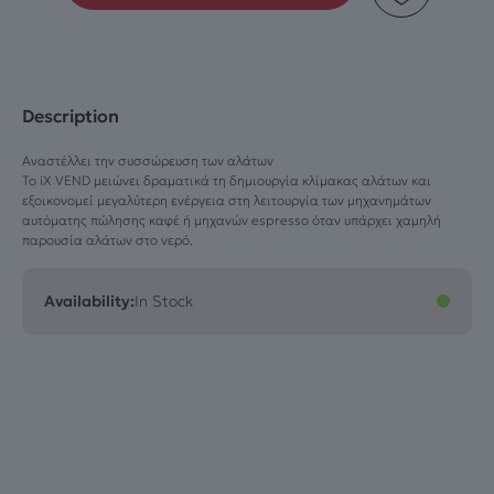
for
vending
&
espresso
Description
machines
CARTRIDGE
Αναστέλλει την συσσώρευση των αλάτων
ONLY
Το iX VEND μειώνει δραματικά τη δημιουργία κλίμακας αλάτων και
ποσότητα
εξοικονομεί μεγαλύτερη ενέργεια στη λειτουργία των μηχανημάτων
αυτόματης πώλησης καφέ ή μηχανών espresso όταν υπάρχει χαμηλή
παρουσία αλάτων στο νερό.
Availability:
In Stock