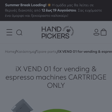
Summer Break Loading!
Η ομάδα μας θα λείπει σε
θερινές διακοπές από
12 έως 19 Αυγούστου
. Σας ευχόμαστε
ένα όμορφο και ξεκούραστο καλοκαίρι!
/
/
/
Home
Κατάστημα
Spare parts
iX VEND 01 for vending & esp
iX VEND 01 for vending &
espresso machines CARTRIDGE
ONLY