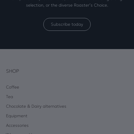
selection, or the diverse Roaster’s Choice.
Subscribe today
SHOP
Coffee
Tea
Chocolate & Dairy alternatives
Equipment
Accessories