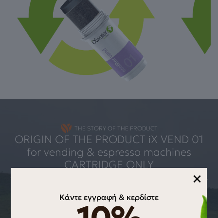
THE STORY OF THE PRODUCT
ORIGIN OF THE PRODUCT iX VEND 01
for vending & espresso machines
CARTRIDGE ONLY
×
Το iX VEND μειώνει δραματικά τη δημιουργία κλίμακας αλάτων
και εξοικονομεί μεγαλύτερη ενέργεια στη λειτουργία των
Κάντε εγγραφή & κερδίστε
μηχανημάτων αυτόματης πώλησης καφέ ή μηχανών espresso
όταν υπάρχει χαμηλή παρουσία αλάτων στο νερό. Το iX VEND