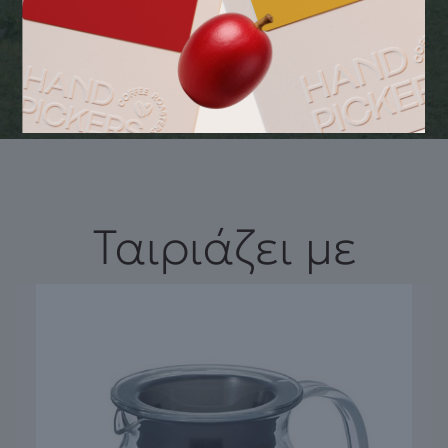
ΠεριστροφήΦίλτρου. Το φίλτρο BH² EV9612-51 διαθέτει μια
περιστρεφόμενη κεφαλή φίλτρου που μειώνει την ταλαιπωρία
της αλλαγής του φίλτρου σας.
Ταιριάζει με