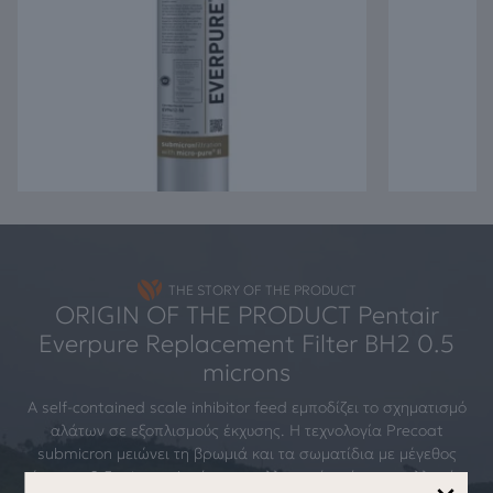
THE STORY OF THE PRODUCT
ORIGIN OF THE PRODUCT Pentair
Everpure Replacement Filter BH2 0.5
microns
A self-contained scale inhibitor feed εμποδίζει το σχηματισμό
αλάτων σε εξοπλισμούς έκχυσης. Η τεχνολογία Precoat
submicron μειώνει τη βρωμιά και τα σωματίδια με μέγεθος
έως και 0.5 micron. Αυτό το ανταλλακτικό γρήγορης αλλαγής