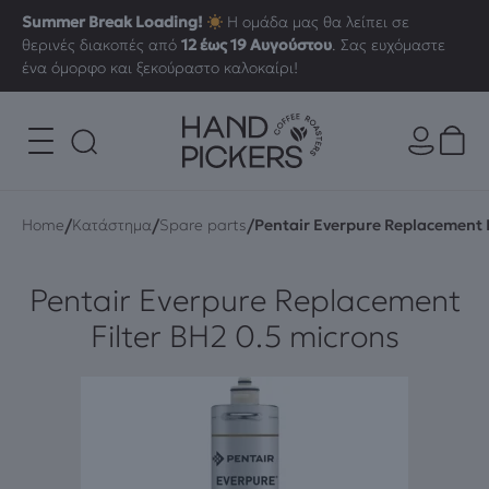
Summer Break Loading!
Η ομάδα μας θα λείπει σε
θερινές διακοπές από
12 έως 19 Αυγούστου
. Σας ευχόμαστε
ένα όμορφο και ξεκούραστο καλοκαίρι!
/
/
/
Home
Κατάστημα
Spare parts
Pentair Everpure Replacement F
Pentair Everpure Replacement
Filter BH2 0.5 microns