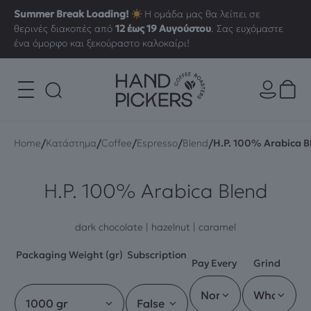
Summer Break Loading!
Η ομάδα μας θα λείπει σε
θερινές διακοπές από
12 έως 19 Αυγούστου
. Σας ευχόμαστε
ένα όμορφο και ξεκούραστο καλοκαίρι!
/
/
/
/
/
Home
Κατάστημα
Coffee
Espresso
Blend
H.P. 100% Arabica B
H.P. 100% Arabica Blend
dark chocolate | hazelnut | caramel
Packaging Weight (gr)
Subscription
Pay Every
Grind