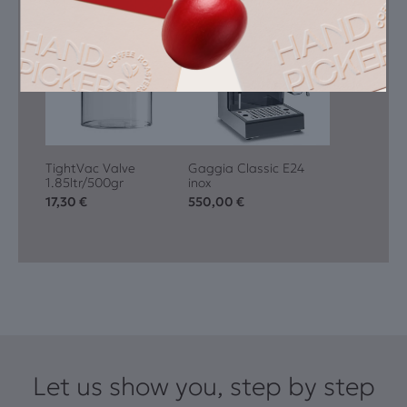
TightVac Valve
Gaggia Classic E24
1.85ltr/500gr
inox
17,30
€
550,00
€
Let us show you, step by step