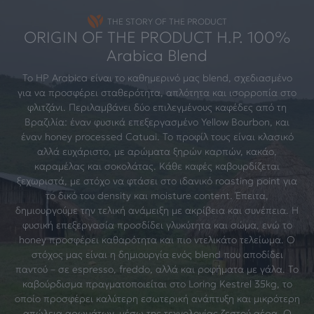
THE STORY OF THE PRODUCT
ORIGIN OF THE PRODUCT H.P. 100%
Arabica Blend
Το HP Arabica είναι το καθημερινό μας blend, σχεδιασμένο
για να προσφέρει σταθερότητα, απλότητα και ισορροπία στο
φλιτζάνι. Περιλαμβάνει δύο επιλεγμένους καφέδες από τη
Βραζιλία: έναν φυσικά επεξεργασμένο Yellow Bourbon, και
έναν honey processed Catuai. Το προφίλ τους είναι κλασικό
αλλά ευχάριστο, με αρώματα ξηρών καρπών, κακάο,
καραμέλας και σοκολάτας. Κάθε καφές καβουρδίζεται
ξεχωριστά, με στόχο να φτάσει στο ιδανικό roasting point για
το δικό του density και moisture content. Έπειτα,
δημιουργούμε την τελική ανάμειξη με ακρίβεια και συνέπεια. Η
φυσική επεξεργασία προσδίδει γλυκύτητα και σώμα, ενώ το
honey προσφέρει καθαρότητα και πιο ντελικάτο τελείωμα. Ο
στόχος μας είναι η δημιουργία ενός blend που αποδίδει
παντού – σε espresso, freddo, αλλά και ροφήματα με γάλα. Το
καβούρδισμα πραγματοποιείται στο Loring Kestrel 35kg, το
οποίο προσφέρει καλύτερη εσωτερική ανάπτυξη και μικρότερη
απώλεια αρωμάτων, μέσω της τεχνολογίας ζεστού αέρα. Ο