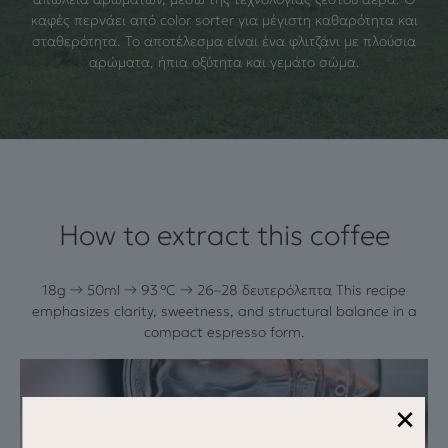
καφές περνάει από color sorter για μέγιστη καθαρότητα και
σταθερότητα. Το αποτέλεσμα είναι ένα φλιτζάνι με πλούσια
αρώματα, ήπια οξύτητα και γεμάτο σώμα.
How to extract this coffee
18g → 50ml → 93 °C → 26–28 δευτερόλεπτα This recipe
emphasizes clarity, sweetness, and structural balance in a
compact espresso form.
×