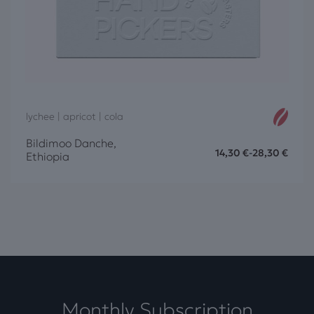
lychee | apricot | cola
Bildimoo Danche,
14,30
€
-
28,30
€
Ethiopia
Monthly Subscription