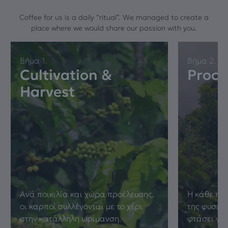
Coffee for us is a daily “ritual”. We managed to create a
place where we would share our passion with you.
Βήμα 1.
Βήμα 2.
Cultivation &
Proce
Harvest
Ανά ποικιλία και χώρα προέλευσης,
Η κάθε πρώ
οι καρποί συλλέγονται με το χέρι
της φυσική
στην κατάλληλη ωρίμανση.
φτάσει γι