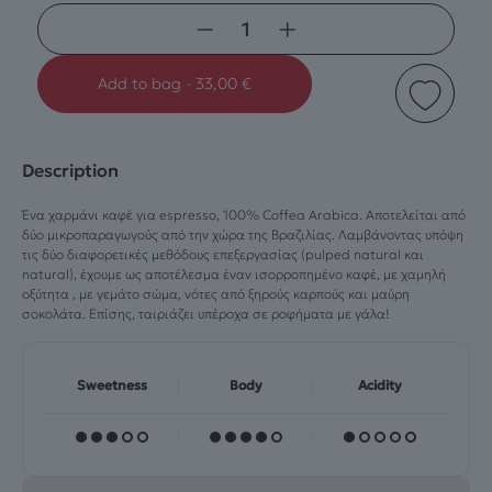
−
+
Add to bag
-
33,00
€
Description
Ένα χαρμάνι καφέ για espresso, 100% Coffea Arabica. Αποτελείται από
δύο μικροπαραγωγούς από την χώρα της Βραζιλίας. Λαμβάνοντας υπόψη
τις δύο διαφορετικές μεθόδους επεξεργασίας (pulped natural και
natural), έχουμε ως αποτέλεσμα έναν ισορροπημένο καφέ, με χαμηλή
οξύτητα , με γεμάτο σώμα, νότες από ξηρούς καρπούς και μαύρη
σοκολάτα. Επίσης, ταιριάζει υπέροχα σε ροφήματα με γάλα!
Sweetness
Body
Acidity