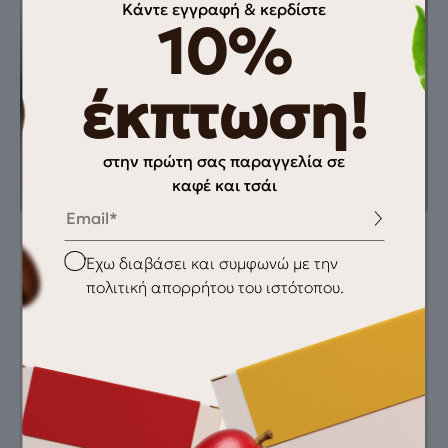
Κάντε εγγραφή & κερδίστε
10%
έκπτωση!
στην πρώτη σας παραγγελία σε
καφέ και τσάι
Email
Checkbox
Έχω διαβάσει και συμφωνώ με την
Οδηγίες
Θα χρειαστείς
Espresso recipe
Fresh roasted blend
πολιτική απορρήτου του ιστότοπου.
Dose: 18g Yield:
precise espresso
54ml Time: 28 sec
machine
Temperature: 93°C
clean water
Συνιστώμενη
άλεση
Fine
Εξοπλισμός