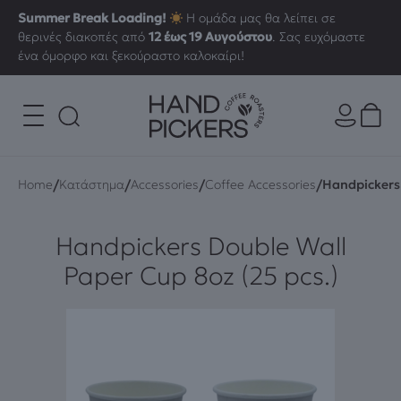
Summer Break Loading!
Η ομάδα μας θα λείπει σε
θερινές διακοπές από
12 έως 19 Αυγούστου
. Σας ευχόμαστε
ένα όμορφο και ξεκούραστο καλοκαίρι!
/
/
/
/
Home
Κατάστημα
Accessories
Coffee Accessories
Handpickers 
Handpickers Double Wall
Paper Cup 8oz (25 pcs.)