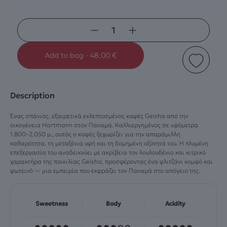
−
+
Add to bag
-
48,00
€
Description
Ένας σπάνιος, εξαιρετικά εκλεπτυσμένος καφές Geisha από την
οικογένεια Hartmann στον Παναμά. Καλλιεργημένος σε υψόμετρα
1.800–2.050 μ., αυτός ο καφές ξεχωρίζει για την απαράμιλλη
καθαρότητα, τη μεταξένια υφή και τη δομημένη οξύτητά του. Η πλυμένη
επεξεργασία του αναδεικνύει με ακρίβεια τον λουλουδένιο και κιτρικό
χαρακτήρα της ποικιλίας Geisha, προσφέροντας ένα φλιτζάνι κομψό και
φωτεινό — μια εμπειρία που εκφράζει τον Παναμά στο απόγειο της.
Sweetness
Body
Acidity