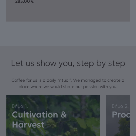
285,00
€
Let us show you, step by step
Coffee for us is a daily “ritual”. We managed to create a
place where we would share our passion with you.
Βήμα 1.
Βήμα 2.
Cultivation &
Proce
Harvest