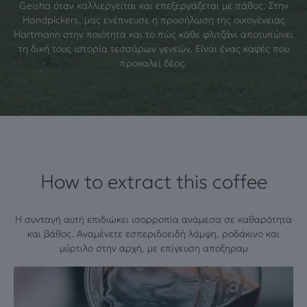
Geisha όταν καλλιεργείται και επεξεργάζεται με πάθος. Στην
Handpickers, μας ενέπνευσε η προσήλωση της οικογένειας
Hartmann στην ποιότητα και το πώς κάθε φλιτζάνι αποτυπώνει
τη δική τους ιστορία τεσσάρων γενεών. Είναι ένας καφές που
προκαλεί δέος.
How to extract this coffee
Η συνταγή αυτή επιδιώκει ισορροπία ανάμεσα σε καθαρότητα
και βάθος. Αναμένετε εσπεριδοειδή λάμψη, ροδάκινο και
μύρτιλο στην αρχή, με επίγευση αποξηραμ