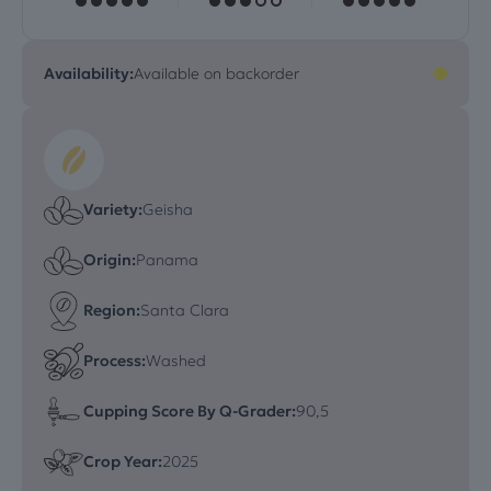
Availability:
Available on backorder
Variety:
Geisha
Origin:
Panama
Region:
Santa Clara
Process:
Washed
Cupping Score By Q-Grader:
90,5
Crop Year:
2025