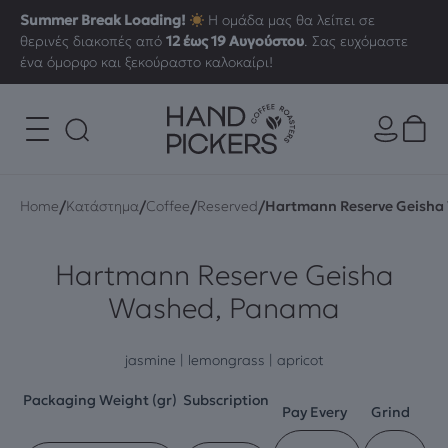
Summer Break Loading!
Η ομάδα μας θα λείπει σε
θερινές διακοπές από
12 έως 19 Αυγούστου
. Σας ευχόμαστε
ένα όμορφο και ξεκούραστο καλοκαίρι!
/
/
/
/
Home
Κατάστημα
Coffee
Reserved
Hartmann Reserve Geish
Hartmann Reserve Geisha
Washed, Panama
jasmine | lemongrass | apricot
Packaging Weight (gr)
Subscription
Pay Every
Grind