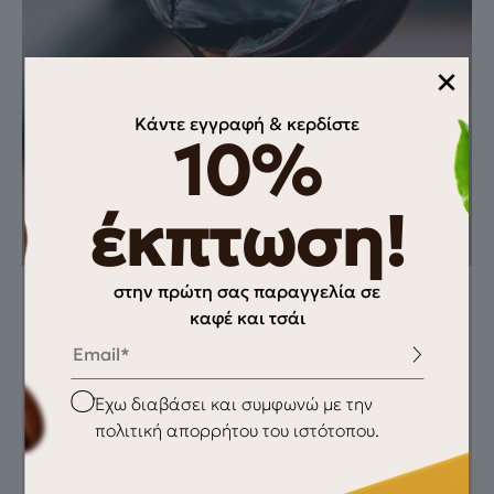
×
Κάντε εγγραφή & κερδίστε
10%
έκπτωση!
στην πρώτη σας παραγγελία σε
καφέ και τσάι
Οδηγίες
Θα χρειαστείς
Email
18 g → 300 ml → 93
Παρασκευαστή
°C (pour over)
φίλτρου (V60
Kalita κ.ά.)
Checkbox
Έχω διαβάσει και συμφωνώ με την
μύλος
πολιτική απορρήτου του ιστότοπου.
ζυγαριά
χρονόμετρο
φρεσκοκαβουρδισμένος