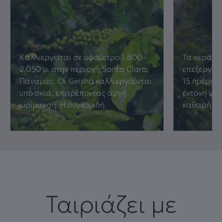
Καλλιεργείται σε υψόμετρο 1.800–
Τα κεράσι
2.050 μ. στην περιοχή Santa Clara,
επεξεργασί
Παναμάς. Οι Geisha καλλιεργούνται
15 ημέρες,
υπό σκιά, επιτρέποντας αργή
έντονη φρ
ωρίμανση. Η συγκομιδή
καθαρή ζύ
Ταιριάζει με