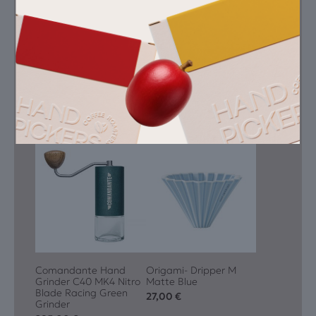
Hartmann Reserve
Geisha Natural
ζεστό νερό (93 °C)
Συνιστώμενη
άλεση
Medium-fine grind —
Setting 27 clicks on
Comantante
Εξοπλισμός
Comandante Hand
Origami- Dripper M
Grinder C40 MK4 Nitro
Matte Blue
Blade Racing Green
27,00
€
Grinder