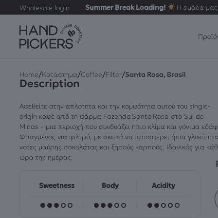
Summer Break Loading!
Η ομάδα μας 
Wholesale login
Προϊό
/
/
/
/
Home
Κατάστημα
Coffee
Filter
Santa Rosa, Brasil
Description
Αφεθείτε στην απλότητα και την κομψότητα αυτού του single-
origin καφέ από τη φάρμα Fazenda Santa Rosa στο Sul de
Minas – μια περιοχή που συνδυάζει ήπιο κλίμα και γόνιμα εδάφ
Φτιαγμένος για φιλτρό, με σκοπό να προσφέρει ήπια γλυκύτητα
νότες μαύρης σοκολάτας και ξηρούς καρπούς. Ιδανικός για κά
ώρα της ημέρας.
Sweetness
Body
Acidity