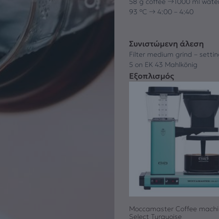
58 g coffee →1000 ml wate
93 °C → 4:00 – 4:40
Συνιστώμενη άλεση
Filter medium grind – setti
5 on EK 43 Mahlkönig
Εξοπλισμός
Moccamaster Coffee mach
Select Turquoise