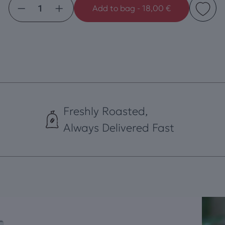
−
+
Add to bag
-
18,00
€
Freshly Roasted,
Always Delivered Fast