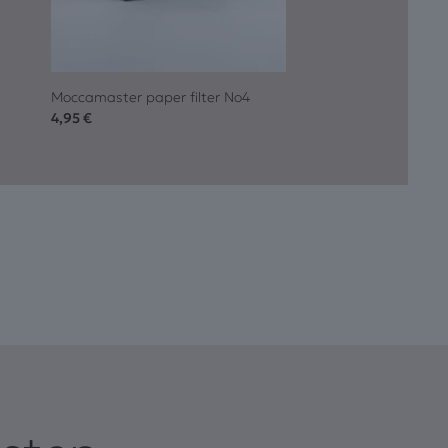
Moccamaster paper filter No4
4,95
€