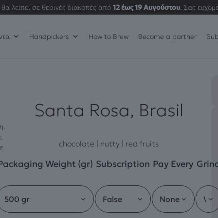
θα λείπει σε θερινές διακοπές από
12 έως 19 Αυγούστου
. Σας ευχόμ
ντα
Handpickers
How to Brew
Become a partner
Sub
Santa Rosa, Brasil
η.
,
chocolate | nutty | red fruits
θε
Packaging Weight (gr)
Subscription
Pay Every
Grin