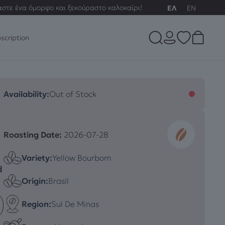
αστε ένα όμορφο και ξεκούραστο καλοκαίρι!
ΕΛ
EN
scription
Availability:
Out of Stock
Roasting Date:
2026-07-28
Variety:
Yellow Bourbom
d
Origin:
Brasil
Region:
Sul De Minas