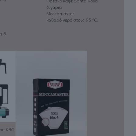
r →
Φρέσκο καφέ Santa Rosa
ζυγαριά
Moccamaster
καθαρό νερό στους 93 °C.
ng 8
ine KBG