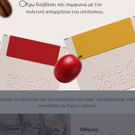
Checkbox
Έχω διαβάσει και συμφωνώ με την
πολιτική απορρήτου του ιστότοπου.
w to extract this cof
εικνύει τη γλυκύτητα και την ισορροπία του καφέ, προσφέροντας καθα
σοκολάτας και ξηρών καρπών.
Οδηγίες