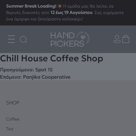
Summer Break Loading!
Η ομάδα μας θα λείπει σε
θερινές διακοπές από
12 έως 19 Αυγούστου
. Σας ευχόμαστε
ένα όμορφο και ξεκούραστο καλοκαίρι!
Chill House Coffee Shop
Πλοήγηση
Προηγούμενο:
Spot 15
Επόμενο:
Panjika Cooperative
άρθρων
SHOP
Coffee
Tea