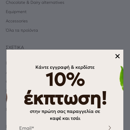
Chocolate & Dairy alternatives
Equipment
Accessories
Όλα τα προϊόντα
ΣΧΕΤΙΚΆ
×
Blog
Κάντε εγγραφή & κερδίστε
10%
Albums
Coffee Quiz
έκπτωση!
Πολιτική Απορρήτου
Όροι χρήσης
Επικοινωνία
στην πρώτη σας παραγγελία σε
καφέ και τσάι
Email
ΠΛΗΡΟΦΟΡΊΕΣ