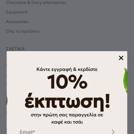
Chocolate & Dairy alternatives
Equipment
Accessories
Όλα τα προϊόντα
ΣΧΕΤΙΚΆ
×
Blog
Κάντε εγγραφή & κερδίστε
10%
Albums
Coffee Quiz
έκπτωση!
Πολιτική Απορρήτου
Όροι χρήσης
Επικοινωνία
στην πρώτη σας παραγγελία σε
καφέ και τσάι
Email
ΠΛΗΡΟΦΟΡΊΕΣ