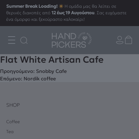
Summer Break Loading!
Η ομάδα μας θα λείπει σε
θερινές διακοπές από
12 έως 19 Αυγούστου
. Σας ευχόμαστε
ένα όμορφο και ξεκούραστο καλοκαίρι!
Flat White Artisan Cafe
Πλοήγηση
Προηγούμενο:
Snobby Cafe
Επόμενο:
Νordik coffee
άρθρων
SHOP
Coffee
Tea