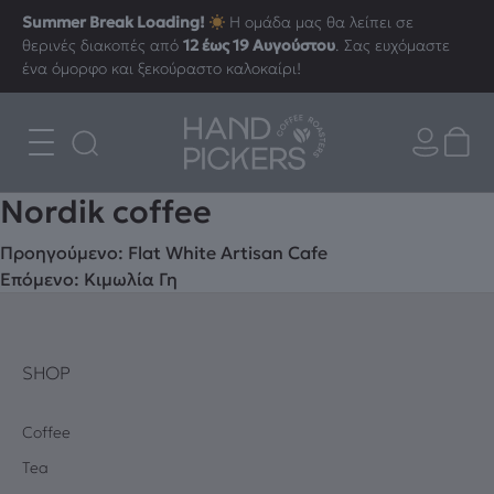
Summer Break Loading!
Η ομάδα μας θα λείπει σε
θερινές διακοπές από
12 έως 19 Αυγούστου
. Σας ευχόμαστε
ένα όμορφο και ξεκούραστο καλοκαίρι!
Νordik coffee
Πλοήγηση
Προηγούμενο:
Flat White Artisan Cafe
Επόμενο:
Κιμωλία Γη
άρθρων
SHOP
Coffee
Tea