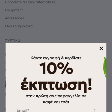
Chocolate & Dairy alternatives
Equipment
Accessories
Όλα τα προϊόντα
ΣΧΕΤΙΚΆ
×
Blog
Κάντε εγγραφή & κερδίστε
10%
Albums
Coffee Quiz
έκπτωση!
Πολιτική Απορρήτου
Όροι χρήσης
Επικοινωνία
στην πρώτη σας παραγγελία σε
καφέ και τσάι
Email
ΠΛΗΡΟΦΟΡΊΕΣ