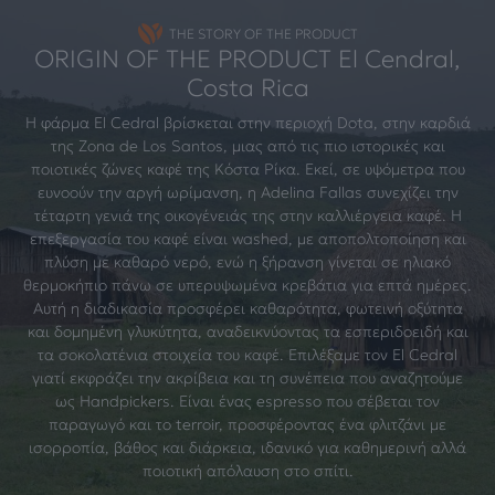
THE STORY OF THE PRODUCT
ORIGIN OF THE PRODUCT El Cendral,
Costa Rica
Η φάρμα El Cedral βρίσκεται στην περιοχή Dota, στην καρδιά
της Zona de Los Santos, μιας από τις πιο ιστορικές και
ποιοτικές ζώνες καφέ της Κόστα Ρίκα. Εκεί, σε υψόμετρα που
ευνοούν την αργή ωρίμανση, η Adelina Fallas συνεχίζει την
τέταρτη γενιά της οικογένειάς της στην καλλιέργεια καφέ. Η
επεξεργασία του καφέ είναι washed, με αποπολτοποίηση και
πλύση με καθαρό νερό, ενώ η ξήρανση γίνεται σε ηλιακό
θερμοκήπιο πάνω σε υπερυψωμένα κρεβάτια για επτά ημέρες.
Αυτή η διαδικασία προσφέρει καθαρότητα, φωτεινή οξύτητα
και δομημένη γλυκύτητα, αναδεικνύοντας τα εσπεριδοειδή και
τα σοκολατένια στοιχεία του καφέ. Επιλέξαμε τον El Cedral
γιατί εκφράζει την ακρίβεια και τη συνέπεια που αναζητούμε
ως Handpickers. Είναι ένας espresso που σέβεται τον
παραγωγό και το terroir, προσφέροντας ένα φλιτζάνι με
ισορροπία, βάθος και διάρκεια, ιδανικό για καθημερινή αλλά
ποιοτική απόλαυση στο σπίτι.