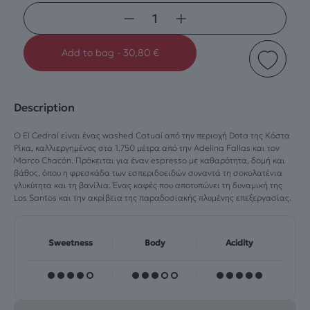
−
+
Add to bag
-
30,80
€
Description
Ο El Cedral είναι ένας washed Catuaí από την περιοχή Dota της Κόστα
Ρίκα, καλλιεργημένος στα 1.750 μέτρα από την Adelina Fallas και τον
Marco Chacón. Πρόκειται για έναν espresso με καθαρότητα, δομή και
βάθος, όπου η φρεσκάδα των εσπεριδοειδών συναντά τη σοκολατένια
γλυκύτητα και τη βανίλια. Ένας καφές που αποτυπώνει τη δυναμική της
Los Santos και την ακρίβεια της παραδοσιακής πλυμένης επεξεργασίας.
Sweetness
Body
Acidity