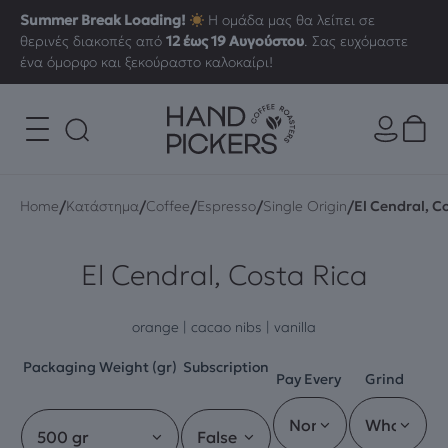
Summer Break Loading!
Η ομάδα μας θα λείπει σε
θερινές διακοπές από
12 έως 19 Αυγούστου
. Σας ευχόμαστε
ένα όμορφο και ξεκούραστο καλοκαίρι!
/
/
/
/
/
Home
Κατάστημα
Coffee
Espresso
Single Origin
El Cendral, C
El Cendral, Costa Rica
orange | cacao nibs | vanilla
Packaging Weight (gr)
Subscription
Pay Every
Grind