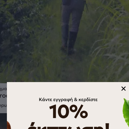
×
ήμα 2.
rocessing
Κάντε εγγραφή & κερδίστε
10%
epulped and washed using clean water.