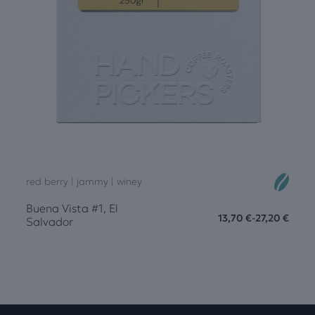
red berry | jammy | winey
Buena Vista #1, El
13,70
€
-
27,20
€
Salvador