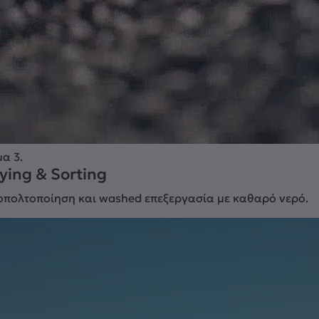
α 3.
ying & Sorting
πολτοποίηση και washed επεξεργασία με καθαρό νερό.