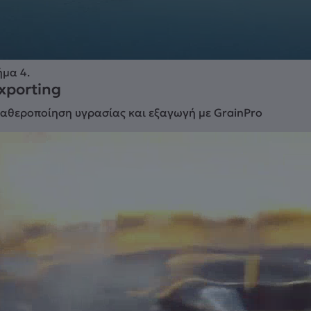
ήμα 4.
xporting
ταθεροποίηση υγρασίας και εξαγωγή με GrainPro