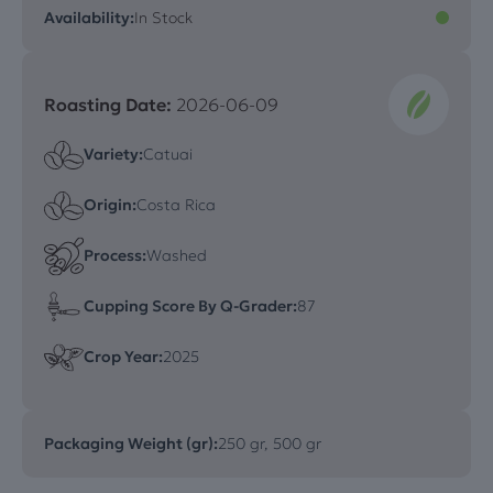
Availability:
In Stock
Roasting Date:
2026-06-09
Variety:
Catuai
Origin:
Costa Rica
Process:
Washed
Cupping Score By Q-Grader:
87
Crop Year:
2025
Packaging Weight (gr):
250 gr, 500 gr